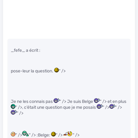
_fefe_ a écrit :
pose-leur la question.
" />
Je ne les connais pas
" /> Je suis Belge
" /> et en plus
" />, c’était une question que je me posais
" />
" />
" />
" />
" /> :Belge:
" />
" />