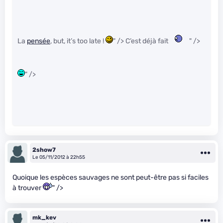
La
pensée
, but, it’s too late !
" /> C’est déjà fait
" />
" />
2show7
Le 05/11/2012 à 22h55
Quoique les espèces sauvages ne sont peut-être pas si faciles
à trouver
" />
mk_kev