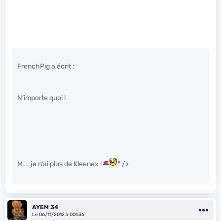
FrenchPig a écrit :
N’importe quoi !
M…. je n’ai plus de Kleenex !
" />
AYEM 34
Le 06/11/2012 à 00h36