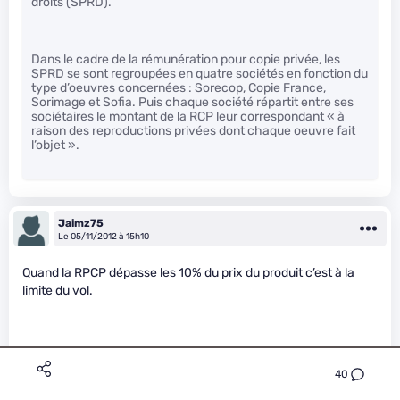
droits (SPRD).
Dans le cadre de la rémunération pour copie privée, les
SPRD se sont regroupées en quatre sociétés en fonction du
type d’oeuvres concernées : Sorecop, Copie France,
Sorimage et Sofia. Puis chaque société répartit entre ses
sociétaires le montant de la RCP leur correspondant « à
raison des reproductions privées dont chaque oeuvre fait
l’objet ».
Jaimz75
Le 05/11/2012 à 15h10
Quand la RPCP dépasse les 10% du prix du produit c’est à la
limite du vol.
Exemple sur les HDD externe, en achetant le même produit à
40
l’étranger on économise 20,00 euros ! C’est énorme !