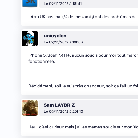
Le 09/11/2012 à 18h11
Ici au UK pas mal (
3
⁄
3
de mes amis) ont des problèmes de 
unicyclon
Le 09/11/2012 à 19h03
iPhone 5, Sosh
27
⁄
7
H+, aucun soucis pour moi, tout march
fonctionnelle.
Décidément, soit je suis très chanceux, soit ça fait un 
Sam LAYBRIZ
Le 09/11/2012 à 20h10
Heu…c’est curieux mais j’ai les memes soucis sur mon 