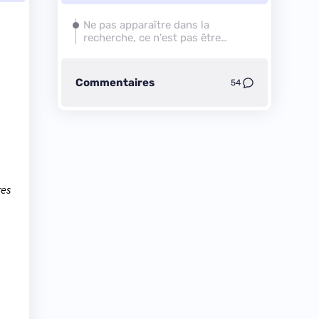
Ne pas apparaître dans la
recherche, ce n'est pas être
invisible
Commentaires
54
res