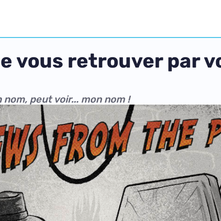
 vous retrouver par vo
nom, peut voir... mon nom !