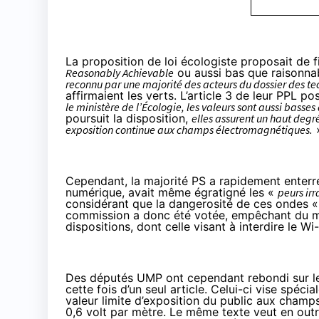
La proposition de loi écologiste proposait de f
Reasonably Achievable
ou aussi bas que raisonna
reconnu par une majorité des acteurs du dossier des te
affirmaient les verts. L’article 3 de leur PPL po
le ministère de l’Écologie, les valeurs sont aussi bass
poursuit la disposition,
elles assurent un haut degr
exposition continue aux champs électromagnétiques.
Cependant, la majorité PS a rapidement
enterr
numérique, avait même égratigné les «
peurs irr
considérant que la dangerosité de ces ondes «
commission
a donc été votée, empêchant du m
dispositions, dont celle visant à interdire le W
Des députés UMP ont cependant rebondi sur le 
cette fois d’un seul article
. Celui-ci vise spéci
valeur limite d’exposition du public aux champ
0,6 volt par mètre. Le même texte veut en out