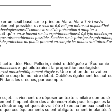
ixer
un seuil basé sur le principe Alara
. Alara ?
As Low As
blement possible. «
Le seuil de 0,6 volt par mètre est aujourd’hui
chnologies sans fil comme le seuil de précaution à adopter
»
sait qu’ «
en se basant sur les expérimentations à 0,6 V/m menées pa
es que raisonnablement possible. Fondées sur le principe de précaution
é de protection du public prenant en compte les doutes sanitaires d’u
»
é cette idée
. Fleur Pellerin, ministre déléguée à l’Économie
ationnelles
» qui piloteraient la proposition écologiste,
n’est pas scientifiquement étayée
».
Une motion de renvoi en
ême coup le moindre débat. Oubliées également les autre
i-Fi dans les crèches, par exemple.
sujet. Ils viennent de déposer
un texte similaire composé
alement l’implantation des antennes-relais pour lesquelles la
s électromagnétiques devrait être fixée au fameux seuil de
re que ces équipements soient obligatoirement implantés à