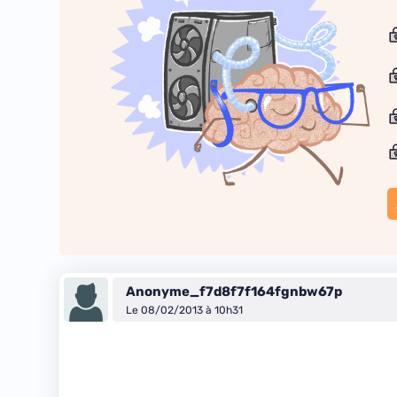
Anonyme_f7d8f7f164fgnbw67p
Le 08/02/2013 à 10h31