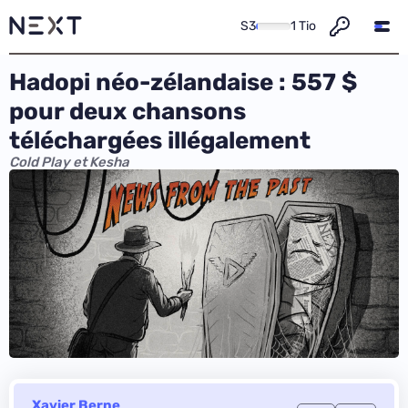
S3
1 Tio
Hadopi néo-zélandaise : 557 $
pour deux chansons
téléchargées illégalement
Cold Play et Kesha
Xavier Berne