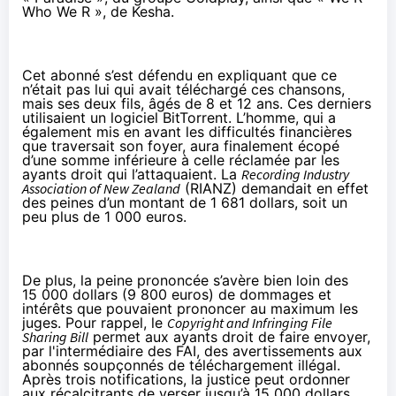
Who We R », de Kesha.
Cet abonné s’est défendu en expliquant que ce
n’était pas lui qui avait téléchargé ces chansons,
mais ses deux fils, âgés de 8 et 12 ans. Ces derniers
utilisaient un logiciel BitTorrent. L’homme, qui a
également mis en avant les difficultés financières
que traversait son foyer, aura finalement écopé
d’une somme inférieure à celle réclamée par les
ayants droit qui l’attaquaient. La
Recording Industry
Association of New Zealand
(RIANZ) demandait en effet
des peines d’un montant de 1 681 dollars, soit un
peu plus de 1 000 euros.
De plus, la peine prononcée s’avère bien loin des
15 000 dollars (9 800 euros) de dommages et
intérêts que pouvaient prononcer au maximum les
juges. Pour rappel, le
Copyright and Infringing File
Sharing Bill
permet aux ayants droit de faire envoyer,
par l'intermédiaire des FAI, des avertissements aux
abonnés soupçonnés de téléchargement illégal.
Après trois notifications, la justice peut ordonner
aux récalcitrants de verser jusqu’à 15 000 dollars