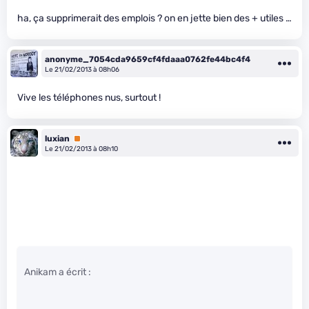
ha, ça supprimerait des emplois ? on en jette bien des + utiles …
anonyme_7054cda9659cf4fdaaa0762fe44bc4f4
Le 21/02/2013 à 08h06
Vive les téléphones nus, surtout !
luxian
Premium
Le 21/02/2013 à 08h10
Anikam a écrit :