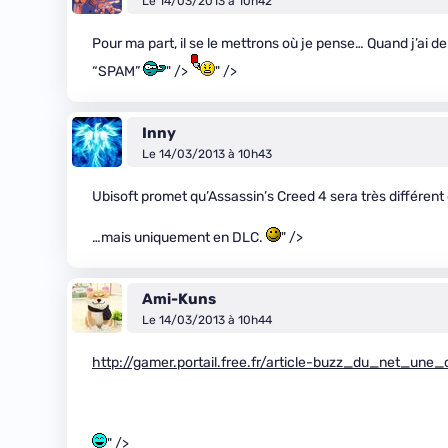
Le 14/03/2013 à 10h42
Pour ma part, il se le mettrons où je pense… Quand j’ai de
“SPAM”
" />
" />
Inny
Le 14/03/2013 à 10h43
Ubisoft promet qu’Assassin’s Creed 4 sera très différen
…mais uniquement en DLC.
" />
Ami-Kuns
Le 14/03/2013 à 10h44
http://gamer.portail.free.fr/article-buzz_du_net_u
" />