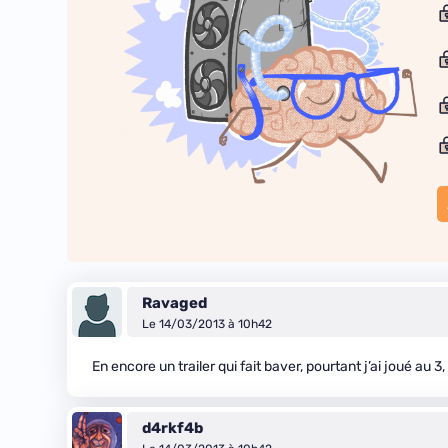
Ravaged
Le 14/03/2013 à 10h42
En encore un trailer qui fait baver, pourtant j’ai joué au 3
d4rkf4b