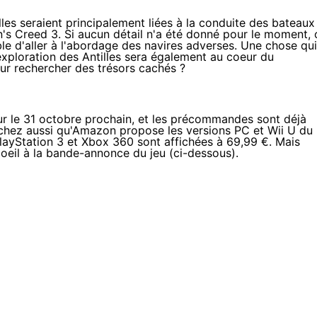
les seraient principalement liées à la conduite des bateaux
's Creed 3. Si aucun détail n'a été donné pour le moment, 
ible d'aller à l'abordage des navires adverses. Une chose qui
'exploration des Antilles sera également au coeur du
ur rechercher des trésors cachés ?
ur le 31 octobre prochain, et les précommandes sont déjà
achez aussi qu'Amazon propose les versions
PC
et
Wii U
du
layStation 3
et
Xbox 360
sont affichées à 69,99 €. Mais
 oeil à la bande-annonce du jeu (ci-dessous).