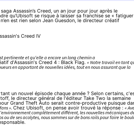
 saga Assassin’s Creed, un an jour pour jour après le
dre qu’Ubisoft se risque à laisser sa franchise se « fatiguer
n’en est rien selon Jean Guesdon, le directeur créatif
st pertinente et qu'elle a encore un long chemin a
atif d'Assassin's Creed 4 : Black Flag.
« Notre travail en tant q
oueurs en apportant de nouvelles idées, tout en nous assurant que la
rtant un nouvel épisode chaque année ? Selon certains, c'e
toff
, le directeur général de l'éditeur Take Two la semaine
e pour Grand Theft Auto serait contre-productive puisque da
 fans ».
Chez Ubisoft, on pense avoir trouvé la réponse :
« Av
, l'environnement complètement différent, les nouvelles mécaniques d
os ou de ses acolytes, nous sommes sur de bons rails pour faire le boul
responsable.