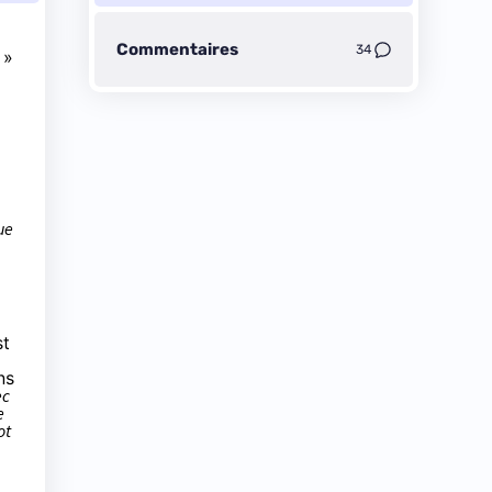
Commentaires
34
 »
ue
st
ns
ec
e
ot