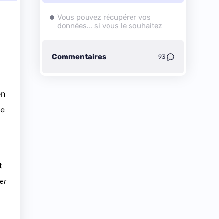
Vous pouvez récupérer vos
données... si vous le souhaitez
Commentaires
93
en
se
t
er