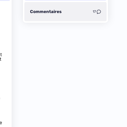
Commentaires
17
t
t
n
e