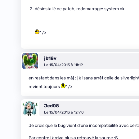
désinstallé ce patch, redemarrage: system ok!
" />
jb18v
Le 15/04/2013 à 11h19
en restant dans les màj : j’ai sans arrêt celle de silverlig
revient toujours
" />
Jed08
Le 15/04/2013 à 12h10
Je crois que le bug vient d’une incompatibilité avec cer
Par contre j’arrive plus a retrouvé la source :S