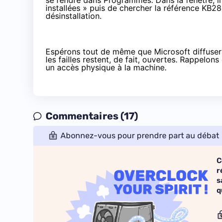
se rendre dans Programmes. Dans la fenêtre, il su
installées » puis de chercher la référence KB2
désinstallation.
Espérons tout de même que Microsoft diffusera 
les failles restent, de fait, ouvertes. Rappelo
un accès physique à la machine.
Commentaires (17)
Abonnez-vous pour prendre part au débat
C
r
s
q