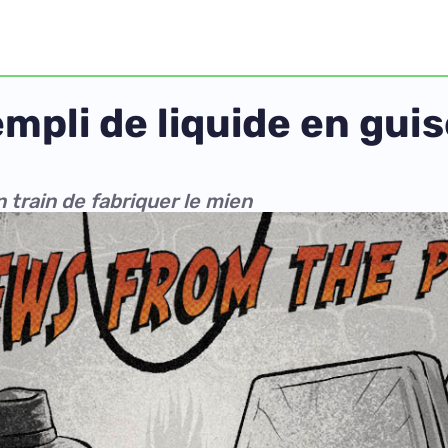
empli de liquide en gui
n train de fabriquer le mien