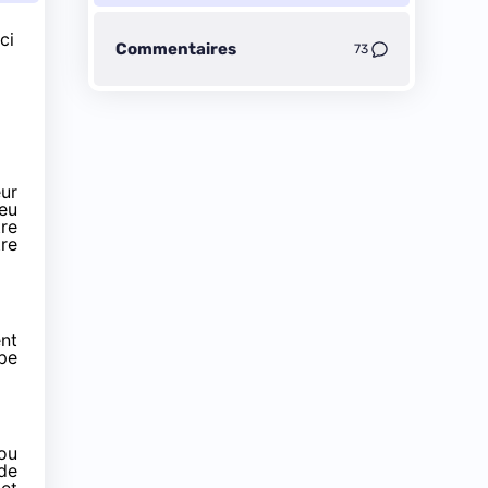
ci
Commentaires
73
ur
peu
tre
tre
ent
mpe
 ou
 de