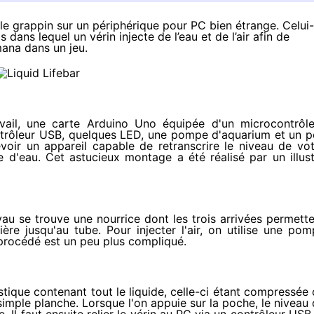
e grappin sur un périphérique pour PC bien étrange. Celui-
dans lequel un vérin injecte de l’eau et de l’air afin de
mana dans un jeu.
vail, une carte
Arduino Uno
équipée d'un microcontrôle
ontrôleur USB, quelques LED, une pompe d'aquarium et un 
voir un appareil capable de retranscrire le niveau de vo
 d'eau. Cet astucieux montage a été réalisé par un illus
yau se trouve une nourrice dont les trois arrivées permett
mière jusqu'au tube. Pour injecter l'air, on utilise une po
e procédé est un peu plus compliqué.
ique contenant tout le liquide, celle-ci étant compressée
simple planche. Lorsque l'on appuie sur la poche, le niveau