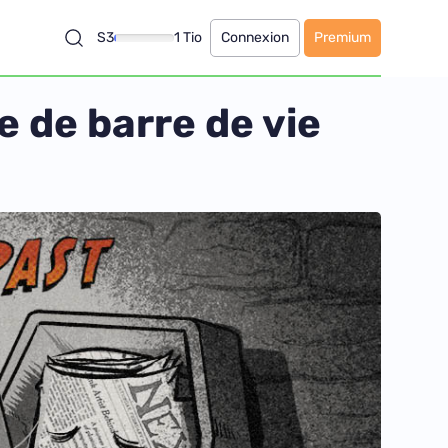
S3
1 Tio
Connexion
Premium
se de barre de vie