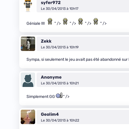
syfer972
Le 30/04/2013 à 10h17
Géniale !!!!
" />
" />
" />
" />
Zekk
Le 30/04/2013 à 10h19
Sympa, si seulement le jeu avait pas été abandonné sur 
Anonyme
Le 30/04/2013 à 10h21
Simplement GG
" />
Geolim4
Le 30/04/2013 à 10h22