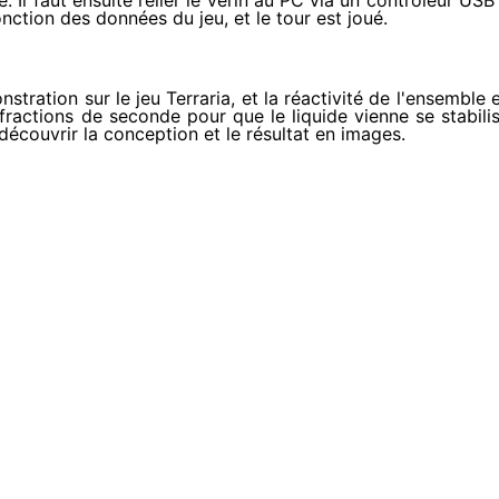
. Il faut ensuite relier le vérin au PC via un contrôleur USB
ction des données du jeu, et le tour est joué.
stration sur le jeu
Terraria
, et la réactivité de l'ensemble 
 fractions de seconde pour que le liquide vienne se stabili
écouvrir la conception et le résultat en images.