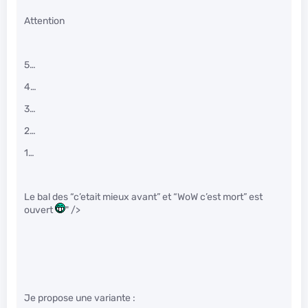
Attention
5…
4…
3…
2…
1…
Le bal des “c’etait mieux avant” et “WoW c’est mort” est
ouvert
" />
Je propose une variante :