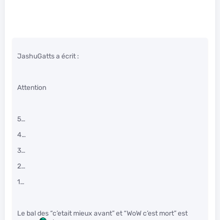
JashuGatts a écrit :
Attention
5…
4…
3…
2…
1…
Le bal des “c’etait mieux avant” et “WoW c’est mort” est