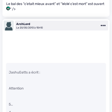
Le bal des “c’etait mieux avant” et “WoW c’est mort” est ouvert
" />
ArchLord
Le 20/05/2013 à 15h10
JashuGatts a écrit :
Attention
5…