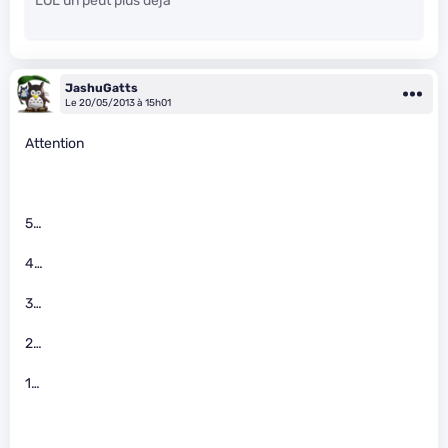
LOL un peut plus deja
JashuGatts
Le 20/05/2013 à 15h01
Attention
5…
4…
3…
2…
1…