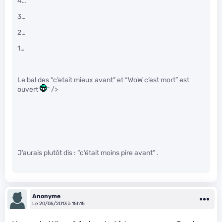
4…
3…
2…
1…
Le bal des “c’etait mieux avant” et “WoW c’est mort” est
ouvert
" />
J’aurais plutôt dis : “c’était moins pire avant” .
Anonyme
Le 20/05/2013 à 15h15