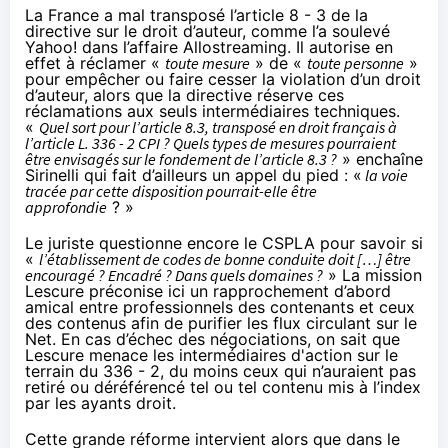
La France a mal transposé l’article 8 - 3 de la
directive sur le droit d’auteur, comme l’a soulevé
Yahoo!
dans l’affaire Allostreaming
. Il autorise en
effet à réclamer «
toute mesure
» de «
toute personne
»
pour empêcher ou faire cesser la violation d’un droit
d’auteur, alors que la directive réserve ces
réclamations aux seuls intermédiaires techniques.
«
Quel sort pour l’article 8.3, transposé en droit français à
l’article L. 336 - 2 CPI ? Quels types de mesures pourraient
être envisagés sur le fondement de l’article 8.3 ?
» enchaîne
Sirinelli qui fait d’ailleurs un appel du pied : «
la voie
tracée par cette disposition pourrait-elle être
approfondie
? »
Le juriste questionne encore le CSPLA pour savoir si
«
l’établissement de codes de bonne conduite doit […] être
encouragé ? Encadré ? Dans quels domaines ?
» La mission
Lescure préconise ici un rapprochement d’abord
amical entre professionnels des contenants et ceux
des contenus afin de purifier les flux circulant sur le
Net. En cas d’échec des négociations, on sait que
Lescure
menace les intermédiaires d'action
sur le
terrain du 336 - 2, du moins ceux qui n’auraient pas
retiré ou déréférencé tel ou tel contenu mis à l’index
par les ayants droit.
Cette grande réforme intervient alors que dans le