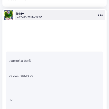
jb18v
Le 25/06/2013 à 13h33
blamort a écrit :
Ya des DRMS ??
non