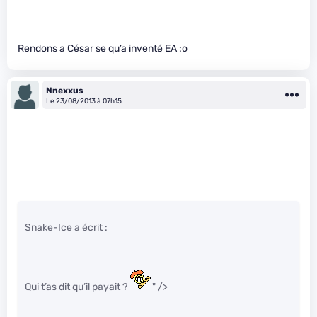
Rendons a César se qu’a inventé EA :o
Nnexxus
Le 23/08/2013 à 07h15
Snake-Ice a écrit :
Qui t’as dit qu’il payait ?
" />