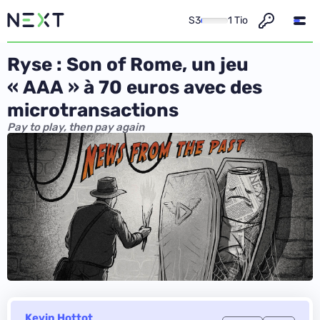
S3
1 Tio
Ryse : Son of Rome, un jeu
« AAA » à 70 euros avec des
microtransactions
Pay to play, then pay again
Kevin Hottot