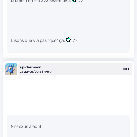
tatane même à 2v2,3v3 et 5v5.
" />
Disons que y a pas “que” ça.
" />
spidermoon
Le 22/08/2013 à 17h17
Nnexxus a écrit :