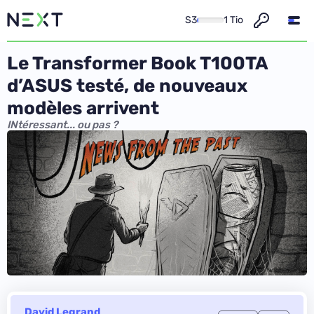
S3
1 Tio
Le Transformer Book T100TA
d’ASUS testé, de nouveaux
modèles arrivent
INtéressant... ou pas ?
David Legrand