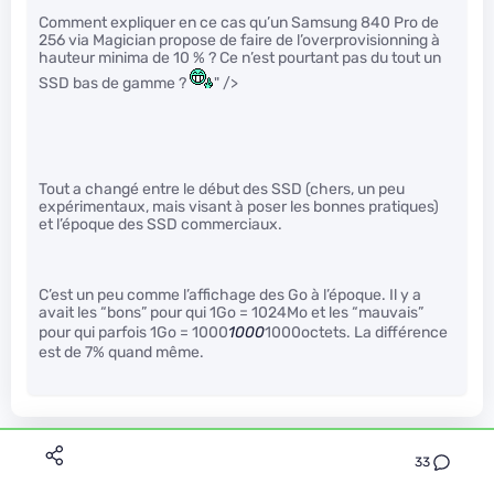
Comment expliquer en ce cas qu’un Samsung 840 Pro de
256 via Magician propose de faire de l’overprovisionning à
hauteur minima de 10 % ? Ce n’est pourtant pas du tout un
SSD bas de gamme ?
" />
Tout a changé entre le début des SSD (chers, un peu
expérimentaux, mais visant à poser les bonnes pratiques)
et l’époque des SSD commerciaux.
C’est un peu comme l’affichage des Go à l’époque. Il y a
avait les “bons” pour qui 1Go = 1024Mo et les “mauvais”
pour qui parfois 1Go = 1000
1000
1000octets. La différence
est de 7% quand même.
Davco
33
Le 18/10/2013 à 12h17