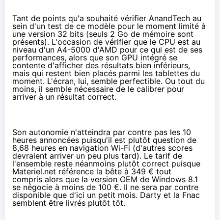
Tant de points qu'a souhaité vérifier AnandTech au
sein
d'un test
de ce modèle pour le moment limité à
une version 32 bits (seuls 2 Go de mémoire sont
présents). L'occasion de vérifier que le CPU est au
niveau d'un A4-5000 d'AMD pour ce qui est de ses
performances, alors que son GPU intégré se
contente d'afficher des résultats bien inférieurs,
mais qui restent bien placés parmi les tablettes du
moment. L'écran, lui, semble perfectible. Ou tout du
moins, il semble nécessaire de le calibrer pour
arriver à un résultat correct.
Son autonomie n'atteindra par contre pas les 10
heures annoncées puisqu'il est plutôt question de
8,68 heures en navigation Wi-Fi (d'autres scores
devraient arriver un peu plus tard). Le tarif de
l'ensemble reste néanmoins plutôt correct puisque
Materiel.net référence la bête à
349 € tout
compris
alors que la version OEM de Windows 8.1
se négocie
à moins de 100 €
. Il ne sera par contre
disponible que d'ici un petit mois.
Darty
et
la Fnac
semblent être livrés plutôt tôt.