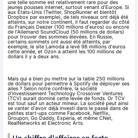
une telle somme est relativement rare pour des
jeunes pousses internet, surtout venant d'Europe. Si
aux États-Unis (
Twitter
,
ShopRunner
et bientôt
Dropbox
par exemple), de tels niveaux ont déjà été
atteints, sur notre continent, il faut regarder du côté
du Français Deezer (100 millions d'euros) ou encore
de l'Allemand
SoundCloud
(50 millions de dollars)
pour trouver des sommes élevées. En Russie,
certains sommets ont aussi été atteints, par
exemple, le site Lamoda a levé
98 millions d'euros
cette année, et Ozon a atteint les
100 millions de
dollars
il y a deux ans.
Mais qui a bien pu mettre sur la table 250 millions
de dollars pour permettre à Spotify de déployer ses
ailes ? Selon notre confrère, la société
d'investissement Technology Crossover Ventures
(
TCV
) aurait dominé cette levée de fonds. Or TCV
est tout sauf un acteur mineur. La société peut ainsi
se vanter d'avoir déjà investi dans le passé dans de
petites start-ups comme Facebook, Netflix,
Groupon, Go Daddy, Experia, et même CNet,
RealNetworks et Electronic Arts.
Un chiffre d'affaires en forte