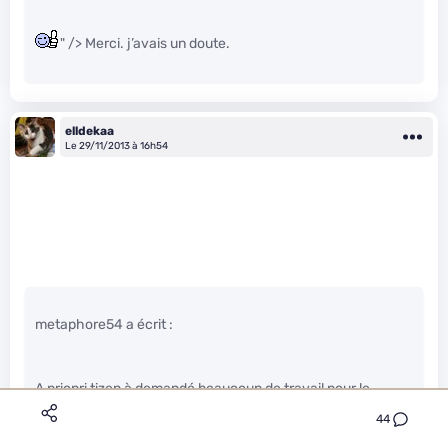
" /> Merci. j’avais un doute.
elldekaa
Le 29/11/2013 à 16h54
metaphore54 a écrit :
A priopri tizen à demandé beaucoup de travail pour le
rendre viable. Donc ce n’est pas dit que nokia aurait eu
44
l’argent pour le mener au bout.