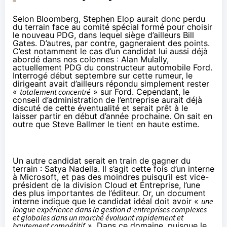
Selon Bloomberg, Stephen Elop aurait donc perdu
du terrain face au comité spécial formé pour choisir
le nouveau PDG, dans lequel siège d’ailleurs Bill
Gates. D’autres, par contre, gagneraient des points.
C’est notamment le cas d’un candidat lui aussi
déjà
abordé dans nos colonnes
: Alan Mulally,
actuellement PDG du constructeur automobile Ford.
Interrogé début septembre sur cette rumeur, le
dirigeant avait d’ailleurs répondu simplement rester
«
totalement concentré
» sur Ford. Cependant, le
conseil d’administration de l’entreprise aurait déjà
discuté de cette éventualité et serait prêt à le
laisser partir en début d’année prochaine. On sait en
outre que Steve Ballmer le tient en haute estime.
Un autre candidat serait en train de gagner du
terrain : Satya Nadella. Il s’agit cette fois d’un interne
à Microsoft, et pas des moindres puisqu’il est vice-
président de la division Cloud et Entreprise, l’une
des plus importantes de l’éditeur. Or, un document
interne indique que le candidat idéal doit avoir «
une
longue expérience dans la gestion d’entreprises complexes
et globales dans un marché évoluant rapidement et
hautement compétitif
». Dans ce domaine, puisque le