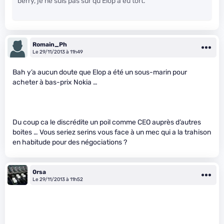
berry, je ne suis pas sûr qu’Elop a eu tort.
Romain_Ph
Le 29/11/2013 à 11h49
Bah y’a aucun doute que Elop a été un sous-marin pour
acheter à bas-prix Nokia …
Du coup ca le discrédite un poil comme CEO auprès d’autres
boites … Vous seriez serins vous face à un mec qui a la trahison
en habitude pour des négociations ?
0rsa
Le 29/11/2013 à 11h52