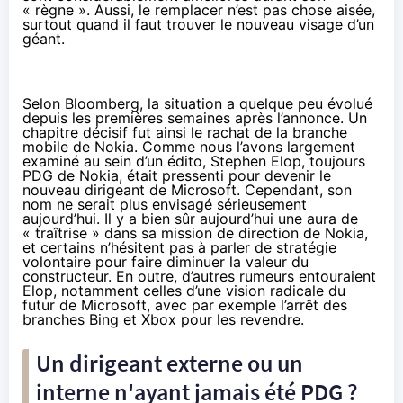
« règne ». Aussi, le remplacer n’est pas chose aisée,
surtout quand il faut trouver le nouveau visage d’un
géant.
Selon Bloomberg
, la situation a quelque peu évolué
depuis les premières semaines après l’annonce. Un
chapitre décisif fut ainsi le
rachat de la branche
mobile de Nokia
. Comme nous l’avons largement
examiné
au sein d’un édito
, Stephen Elop, toujours
PDG de Nokia, était pressenti pour devenir le
nouveau dirigeant de Microsoft. Cependant, son
nom ne serait plus envisagé sérieusement
aujourd’hui. Il y a bien sûr aujourd’hui une aura de
« traîtrise » dans sa mission de direction de Nokia,
et certains n’hésitent pas à parler de stratégie
volontaire pour faire diminuer la valeur du
constructeur. En outre, d’autres rumeurs entouraient
Elop, notamment celles d’une vision radicale du
futur de Microsoft, avec par exemple l’arrêt des
branches Bing et Xbox pour les revendre.
Un dirigeant externe ou un
interne n'ayant jamais été PDG ?