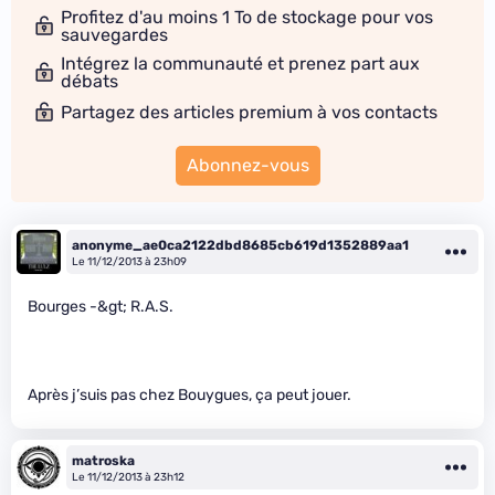
Profitez d'au moins 1 To de stockage pour vos
sauvegardes
Intégrez la communauté et prenez part aux
débats
Partagez des articles premium à vos contacts
Abonnez-vous
anonyme_ae0ca2122dbd8685cb619d1352889aa1
Le 11/12/2013 à 23h09
Bourges -&gt; R.A.S.
Après j’suis pas chez Bouygues, ça peut jouer.
matroska
Le 11/12/2013 à 23h12