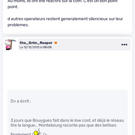
Au moins, ils ont ete reactifs sur la com. C est un bon point
point.
d autres operateurs restent generalement silencieux sur leur
problemes.
the_Grim_Reaper
Premium
Le 12/12/2013 à 08h08
Dv a écrit :
3 jours que Bouygues fait dans le low cost, et déjà le réseau
tire la langue… Montebourg raconte pas que des betises
finalement !
" />