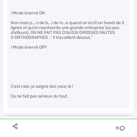
/Mode énervé ON
Non mais p….n de b….l de m…e quand on écrit un tweet de 2
lignes et qu’on représente une grande entreprise (ou pas
d’ailleurs), ON NE FAIT PAS D’AUSSI GROSSES FAUTES
D’ORTHOGRAPHES : “Il travaillent dessus.”
/Mode énervé OFF
C’est clair, je saigne des yeux là !
Ca ne fait pas sérieux du tout.
sanscrit
Le 11/12/2013 à 21h37
73