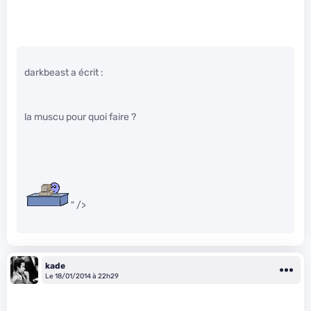
darkbeast a écrit :
la muscu pour quoi faire ?
" />
kade
Le 18/01/2014 à 22h29