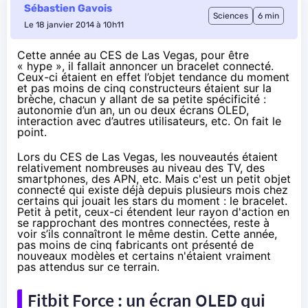
Sébastien Gavois
Sciences
6 min
Le 18 janvier 2014 à 10h11
Cette année au
CES de Las Vegas
, pour être
« hype », il fallait annoncer un bracelet connecté.
Ceux-ci étaient en effet l’objet tendance du moment
et pas moins de cinq constructeurs étaient sur la
brèche, chacun y allant de sa petite spécificité :
autonomie d’un an, un ou deux écrans OLED,
interaction avec d’autres utilisateurs, etc. On fait le
point.
Lors du
CES de Las Vegas
, les nouveautés étaient
relativement nombreuses au niveau des TV, des
smartphones, des APN, etc. Mais c'est un petit objet
connecté qui existe déjà depuis plusieurs mois chez
certains qui jouait les stars du moment : le bracelet.
Petit à petit, ceux-ci étendent leur rayon d'action en
se rapprochant des montres connectées, reste à
voir s’ils connaîtront le même destin. Cette année,
pas moins de cinq fabricants ont présenté de
nouveaux modèles et certains n'étaient vraiment
pas attendus sur ce terrain.
Fitbit Force : un écran OLED qui