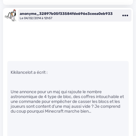
anonyme_32897b05f33584fde696e3ceea0eb933
Le 04/02/2014 à 12h57
Kikilancelot a écrit :
Une annonce pour un maj qui rajoute le nombre
astronomique de 4 type de bloc, des coffres intouchable et
une commande pour empêcher de casser les blocs et les
joueurs sont content d’une maj aussi vide ? Je comprend
du coup pourquoi Minecraft marche bien…