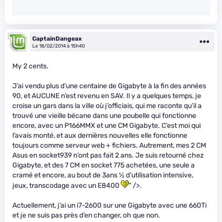
CaptainDangeax
Le 18/02/2014 à 15h40
My 2 cents.
J’ai vendu plus d’une centaine de Gigabyte à la fin des années
90, et AUCUNE n’est revenu en SAV. Il y a quelques temps, je
croise un gars dans la ville où j’officiais, qui me raconte qu’il a
trouvé une vieille bécane dans une poubelle qui fonctionne
encore, avec un P166MMX et une CM Gigabyte. C’est moi qui
l’avais monté, et aux dernières nouvelles elle fonctionne
toujours comme serveur web + fichiers. Autrement, mes 2 CM
Asus en socket939 n’ont pas fait 2 ans. Je suis retourné chez
Gigabyte, et des 7 CM en socket 775 achetées, une seule a
cramé et encore, au bout de 3ans
1
⁄
2
d’utilisation intensive,
jeux, transcodage avec un E8400
" />.
Actuellement, j’ai un i7-2600 sur une Gigabyte avec une 660Ti
et je ne suis pas près d’en changer, oh que non.