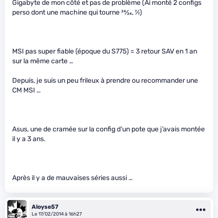
Gigabyte de mon côté et pas de problème (Ai monté 2 configs
perso dont une machine qui tourne
24
⁄
24
,
7
⁄
7
)
MSI pas super fiable (époque du S775) = 3 retour SAV en 1 an
sur la même carte …
Depuis, je suis un peu frileux à prendre ou recommander une
CM MSI …
Asus, une de cramée sur la config d’un pote que j’avais montée
il y a 3 ans.
Après il y a de mauvaises séries aussi …
Aloyse57
Le 17/02/2014 à 16h27