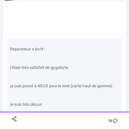
Reparateur a écrit :
j’étais très satisfait de gygabyte
je suis passé à ASUS pour le look (carte haut de gamme)
je suis très déçus
carte mal fini (port audio placé n’importe comment qui
devienne inutilisable car trop proche les connecteur
36
passent pas)