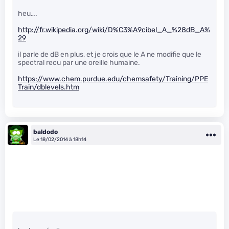
heu….
http://fr.wikipedia.org/wiki/D%C3%A9cibel_A_%28dB_A%
29
il parle de dB en plus, et je crois que le A ne modifie que le
spectral recu par une oreille humaine.
https://www.chem.purdue.edu/chemsafety/Training/PPE
Train/dblevels.htm
baldodo
Le 18/02/2014 à 18h14