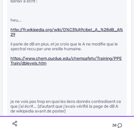
barlav a écrit :
heu….
http://fr.wikipedia.org/wiki/D%C3%A9cibel_A_%28dB_A%
29
il parle de dB en plus, et je crois que le A ne modifie que le
spectral recu par une oreille humaine.
https://www.chem.purdue.edu/chemsafety/Training/PPE
Train/dblevels.htm
je ne vois pas trop en quoi les liens donnés contredisent ce
que j’ai écrit … (d’autant que j’avais vérifié la page de dB A
de wikipedia avant de poster)
38