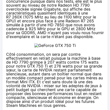
concurrence puisque dans nos tests, elle est le plus
souvent au niveau de notre Radeon HD 7790
overclockée signée Gigabyte, qui affiche des
caractéristiques quasiment identiques à une
R7 260X
(1075 MHz au lieu de 1100 MHz pour le
GPU) et encore plus face à une Radeon R7 265
simulée à partir d'une HD 7850 que nous avons
cadencée à 925 MHz pour le GPU et 2800 MHz
pour sa GDDR5, AMD n'ayant pas voulu nous fournir
d'exemplaire et la carte n'étant pas disponible.
Côté consommation, on sera par contre
effectivement en retrait puisque la machine à base
de HD 7790 grimpe à 207 watts contre 175 watts
pour notre GTX 750 Ti et 276 watts pour sa grande
sœur, la carte de NVIDIA restant parfaitement
silencieuse, autant dans un boîtier normal que dans
un modèle compact pensé pour les cartes mères au
format
Mini ITX
. Et c'est sans doute là une des
volonté de NVIDIA : miser sur les adeptes de jeux à
petit budget qui cherchent une carte capable de
proposer des bonnes performances tout en restant
compacte, silencieuse et économe en énergie. On
dispose ainsi d'un produit idéal pour les futures
Steam Machines
en tous genres.