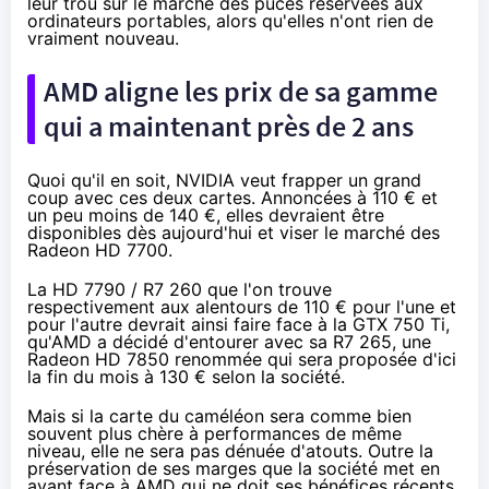
leur trou sur le marché des puces réservées aux
ordinateurs portables, alors qu'elles n'ont rien de
vraiment nouveau.
AMD aligne les prix de sa gamme
qui a maintenant près de 2 ans
Quoi qu'il en soit, NVIDIA veut frapper un grand
coup avec ces deux cartes. Annoncées à 110 € et
un peu moins de 140 €, elles devraient être
disponibles dès aujourd'hui et viser le marché des
Radeon HD 7700.
La HD 7790 / R7 260 que l'on trouve
respectivement
aux alentours de 110 €
pour l'une
et
pour l'autre
devrait ainsi faire face à la GTX 750 Ti,
qu'AMD a décidé d'entourer avec sa R7 265, une
Radeon HD 7850 renommée qui sera proposée d'ici
la fin du mois à 130 € selon la société.
Mais si la carte du caméléon sera comme bien
souvent plus chère à performances de même
niveau, elle ne sera pas dénuée d'atouts. Outre la
préservation de ses marges que la société met en
avant face à AMD
qui ne doit ses bénéfices récents