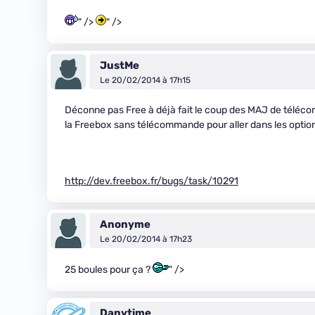
" />
" />
JustMe
Le 20/02/2014 à 17h15
Déconne pas Free à déjà fait le coup des MAJ de téléco
la Freebox sans télécommande pour aller dans les optio
http://dev.freebox.fr/bugs/task/10291
Anonyme
Le 20/02/2014 à 17h23
25 boules pour ça ?
" />
Danytime