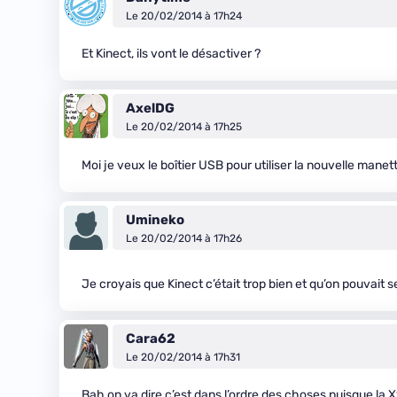
Le 20/02/2014 à 17h24
Et Kinect, ils vont le désactiver ?
AxelDG
Le 20/02/2014 à 17h25
Moi je veux le boîtier USB pour utiliser la nouvelle manet
Umineko
Le 20/02/2014 à 17h26
Je croyais que Kinect c’était trop bien et qu’on pouvai
Cara62
Le 20/02/2014 à 17h31
Bah on va dire c’est dans l’ordre des choses puisque la 