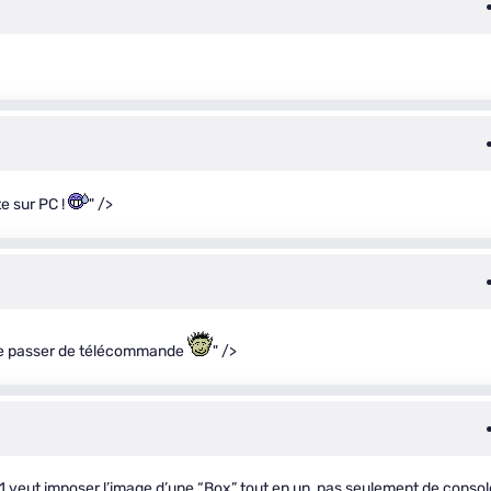
te sur PC !
" />
t se passer de télécommande
" />
X1 veut imposer l’image d’une “Box” tout en un, pas seulement de consol