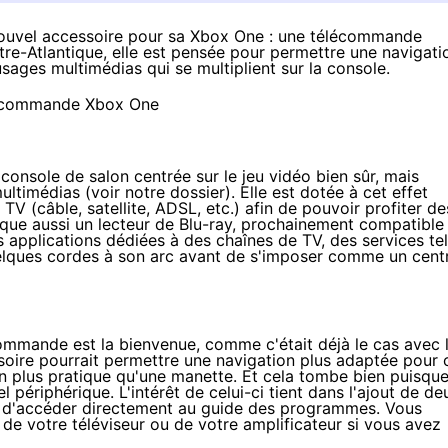
 nouvel accessoire pour sa Xbox One : une télécommande
tre-Atlantique, elle est pensée pour permettre une navigati
usages multimédias qui se multiplient sur la console.
nsole de salon centrée sur le jeu vidéo bien sûr, mais
ltimédias (voir
notre dossier
). Elle est dotée à cet effet
TV (câble, satellite, ADSL, etc.) afin de pouvoir profiter de
que aussi un lecteur de Blu-ray, prochainement compatible
applications dédiées à des chaînes de TV, des services te
uelques cordes à son arc avant de s'imposer comme un cent
commande est la bienvenue, comme c'était déjà le cas avec 
oire pourrait permettre une navigation plus adaptée pour 
en plus pratique qu'une manette. Et cela tombe bien puisqu
el périphérique
. L'intérêt de celui-ci tient dans l'ajout de de
nt d'accéder directement au guide des programmes. Vous
de votre téléviseur ou de votre amplificateur si vous avez