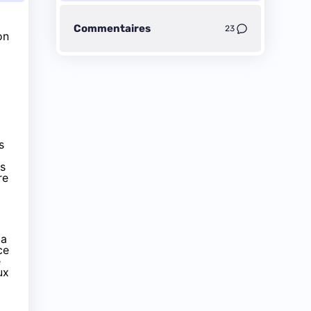
Commentaires
23
on
s
ls
re
la
ce
e
ux