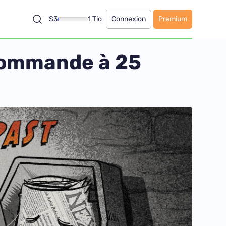
S3
1 Tio
Connexion
Premium
écommande à 25