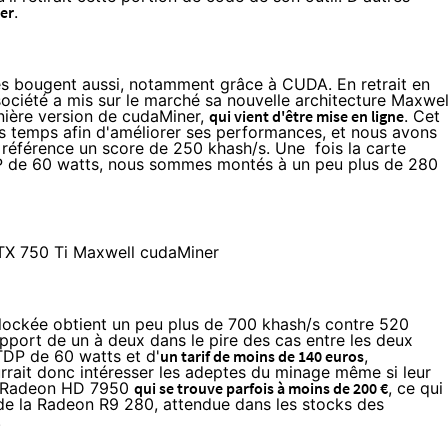
er
.
ses bougent aussi, notamment grâce à CUDA. En retrait en
 société a mis sur le marché sa nouvelle architecture Maxwel
rnière version de cudaMiner,
qui vient d'être mise en ligne
. Cet
ers temps afin d'améliorer ses performances, et nous avons
référence un score de 250 khash/s. Une fois la carte
 de 60 watts, nous sommes montés à un peu plus de 280
ockée obtient un peu plus de 700 khash/s contre 520
pport de un à deux dans le pire des cas entre les deux
TDP de 60 watts et d'
un tarif de moins de 140 euros
,
urrait donc intéresser les adeptes du minage même si leur
la Radeon HD 7950
qui se trouve parfois à moins de 200 €
, ce qui
de la
Radeon R9 280
, attendue dans les stocks des
.