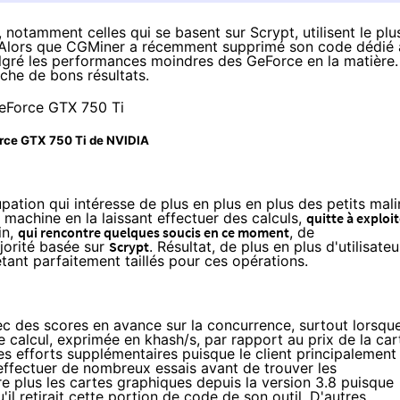
otamment celles qui se basent sur Scrypt, utilisent le plu
s. Alors que CGMiner a récemment supprimé son code dédié 
gré les performances moindres des GeForce en la matière.
iche de bons résultats.
rce GTX 750 Ti
de NVIDIA
tion qui intéresse de plus en plus en plus des petits mali
 machine en la laissant effectuer des calculs,
quitte à exploit
in
,
qui rencontre quelques soucis en ce moment
, de
jorité basée sur
Scrypt
. Résultat, de plus en plus d'utilisateu
tant parfaitement taillés pour ces opérations.
vec des scores en avance sur la concurrence, surtout lorsqu
e calcul, exprimée en khash/s, par rapport au prix de la car
 efforts supplémentaires puisque le client principalement
effectuer de nombreux essais avant de trouver les
ère plus les cartes graphiques depuis la version 3.8 puisque
'il retirait cette portion de code de son outil. D'autres