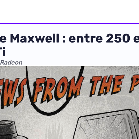
 Maxwell : entre 250 
i
x Radeon