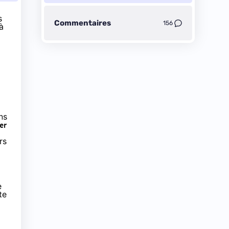
s
Commentaires
156
à
ns
er
rs
e
te