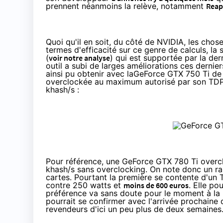
prennent néanmoins la relève, notamment
Reap
Quoi qu'il en soit, du côté de NVIDIA, les cho
termes d'efficacité sur ce genre de calculs, la
(
voir notre analyse
) qui est supportée par la de
outil a subi de larges améliorations ces derni
ainsi pu obtenir avec la
GeForce GTX 750 Ti
de 
overclockée au maximum autorisé par son TDP
khash/s :
Pour référence, une GeForce
GTX 780 Ti
overcl
khash/s sans overclocking. On note donc un ra
cartes. Pourtant la première se contente d'un 
contre 250 watts et
moins de 600 euros
. Elle po
préférence va sans doute pour le moment à 
pourrait se confirmer avec l'arrivée prochaine 
revendeurs d'ici un peu plus de deux semaines