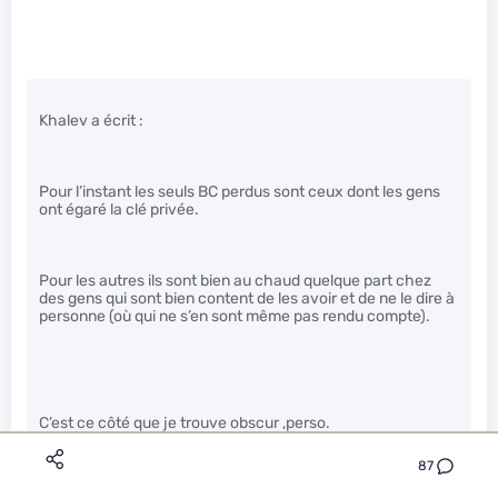
Khalev a écrit :
Pour l’instant les seuls BC perdus sont ceux dont les gens
ont égaré la clé privée.
Pour les autres ils sont bien au chaud quelque part chez
des gens qui sont bien content de les avoir et de ne le dire à
personne (où qui ne s’en sont même pas rendu compte).
C’est ce côté que je trouve obscur ,perso.
Je ne vois pas l’intérêt , faire de la spéculation ? se dire
87
qu’on a une somme de côté hors des impôts/taxes?