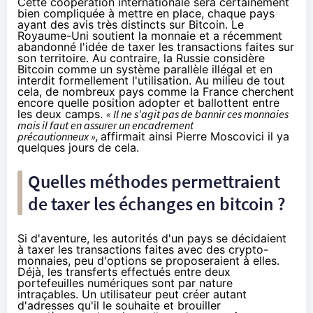
Cette coopération internationale sera certainement
bien compliquée à mettre en place, chaque pays
ayant des avis très distincts sur
Bitcoin
. Le
Royaume-Uni soutient la monnaie et a récemment
abandonné l'idée de taxer les transactions faites sur
son territoire. Au contraire, la Russie considère
Bitcoin
comme un système parallèle illégal et en
interdit formellement l'utilisation. Au milieu de tout
cela, de nombreux pays comme la France cherchent
encore quelle position adopter et ballottent entre
les deux camps.
« Il ne s'agit pas de bannir ces monnaies
mais il faut en assurer un encadrement
précautionneux »,
affirmait ainsi Pierre Moscovici
il ya
quelques jours de cela
.
Quelles méthodes permettraient
de taxer les échanges en bitcoin ?
Si d'aventure, les autorités d'un pays se décidaient
à taxer les transactions faites avec des
crypto-
monnaies
, peu d'options se proposeraient à elles.
Déjà, les transferts effectués entre deux
portefeuilles numériques sont par nature
intraçables. Un utilisateur peut créer autant
d'adresses qu'il le souhaite et brouiller