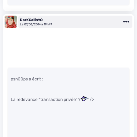
DarKCallistO
Le 07/03/2014 à 19h47
psn00ps a écrit :
La redevance “transaction privée” ?
" />