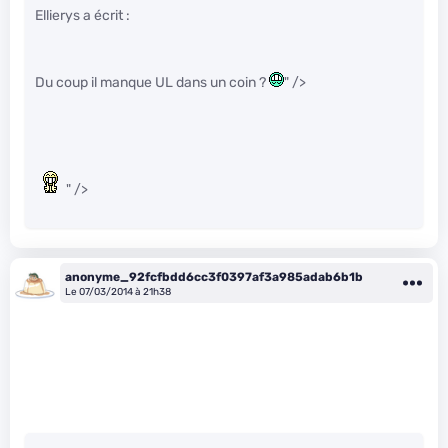
Ellierys a écrit :
Du coup il manque UL dans un coin ?
" />
" />
anonyme_92fcfbdd6cc3f0397af3a985adab6b1b
Le 07/03/2014 à 21h38