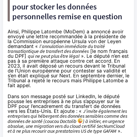
pour stocker les données
personnelles remise en question
Ainsi, Philippe Latombe (MoDem) a
annoncé
avoir
envoyé une lettre recommandée à la présidente de
la Commission européenne Ursula von der Leyen
demandant «
l’annulation immédiate du traité
transatlantique de transfert des données
[le nom français
du DPF]
qui ne peut plus être légal
». Le député n’en est
pas à sa première attaque contre cet accord. En
2023, il avait déposé un recours devant le Tribunal
de l’Union européenne pour contester sa validité et
s’en était
expliqué
sur Next. En septembre dernier, le
Tribunal a
rejeté
le recours mais Philippe Latombe a
fait
appel
.
Dans son message posté sur LinkedIn, le député
pousse les entreprises à ne plus s’appuyer sur le
DPF pour l’encadrement du transfert de données
vers les États-Unis. Et ajoute : «
J’invite également les
entreprises qui hébergent des données sensibles comme des
données de santé (coucou Doctolib
) à initier, en urgence
absolue, une migration vers du cloud certifié SecNumCloud
et à ne plus recourir aux prestataires US de type GAFAM
».