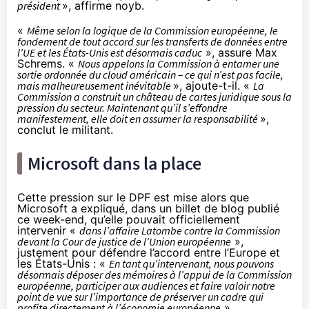
président
», affirme noyb.
«
Même selon la logique de la Commission européenne, le
fondement de tout accord sur les transferts de données entre
l’UE et les États-Unis est désormais caduc
», assure Max
Schrems. «
Nous appelons la Commission à entamer une
sortie ordonnée du cloud américain – ce qui n’est pas facile,
mais malheureusement inévitable
», ajoute-t-il. «
La
Commission a construit un château de cartes juridique sous la
pression du secteur. Maintenant qu’il s’effondre
manifestement, elle doit en assumer la responsabilité
»,
conclut le militant.
Microsoft dans la place
Cette pression sur le DPF est mise alors que
Microsoft a expliqué, dans un
billet
de blog publié
ce week-end, qu’elle pouvait officiellement
intervenir «
dans l’affaire Latombe contre la Commission
devant la Cour de justice de l’Union européenne
»,
justement pour défendre l’accord entre l’Europe et
les États-Unis : «
En tant qu’intervenant, nous pouvons
désormais déposer des mémoires à l’appui de la Commission
européenne, participer aux audiences et faire valoir notre
point de vue sur l’importance de préserver un cadre qui
profite directement à l’économie européenne
».