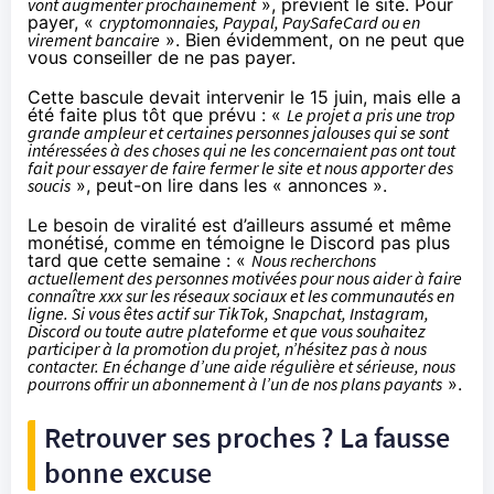
vont augmenter prochainement
», prévient le site. Pour
payer, «
cryptomonnaies, Paypal, PaySafeCard ou en
virement bancaire
». Bien évidemment, on ne peut que
vous conseiller de ne pas payer.
Cette bascule devait intervenir le 15 juin, mais elle a
été faite plus tôt que prévu : «
Le projet a pris une trop
grande ampleur et certaines personnes jalouses qui se sont
intéressées à des choses qui ne les concernaient pas ont tout
fait pour essayer de faire fermer le site et nous apporter des
soucis
», peut-on lire dans les « annonces ».
Le besoin de viralité est d’ailleurs assumé et même
monétisé, comme en témoigne le Discord pas plus
tard que cette semaine : «
Nous recherchons
actuellement des personnes motivées pour nous aider à faire
connaître xxx sur les réseaux sociaux et les communautés en
ligne. Si vous êtes actif sur TikTok, Snapchat, Instagram,
Discord ou toute autre plateforme et que vous souhaitez
participer à la promotion du projet, n’hésitez pas à nous
contacter. En échange d’une aide régulière et sérieuse, nous
pourrons offrir un abonnement à l’un de nos plans payants
».
Retrouver ses proches ? La fausse
bonne excuse