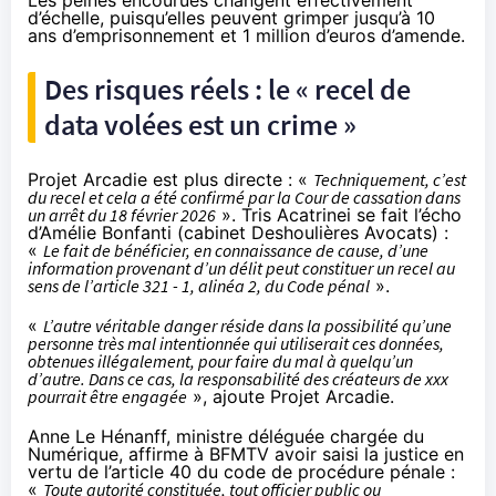
Les peines encourues changent effectivement
d’échelle, puisqu’elles peuvent grimper jusqu’à 10
ans d’emprisonnement et 1 million d’euros d’amende.
Des risques réels : le « recel de
data volées est un crime »
Projet Arcadie
est plus directe : «
Techniquement, c’est
du recel et cela a été confirmé par la Cour de cassation dans
un arrêt du 18 février 2026
». Tris Acatrinei se fait l’écho
d’Amélie Bonfanti (cabinet Deshoulières Avocats) :
«
Le fait de bénéficier, en connaissance de cause, d’une
information provenant d’un délit peut constituer un recel au
sens de l’article 321 - 1, alinéa 2, du Code pénal
».
«
L’autre véritable danger réside dans la possibilité qu’une
personne très mal intentionnée qui utiliserait ces données,
obtenues illégalement, pour faire du mal à quelqu’un
d’autre. Dans ce cas, la responsabilité des créateurs de xxx
pourrait être engagée
», ajoute Projet Arcadie.
Anne Le Hénanff, ministre déléguée chargée du
Numérique, affirme à BFMTV avoir saisi la justice en
vertu de l’
article 40 du code de procédure pénale
:
«
Toute autorité constituée, tout officier public ou