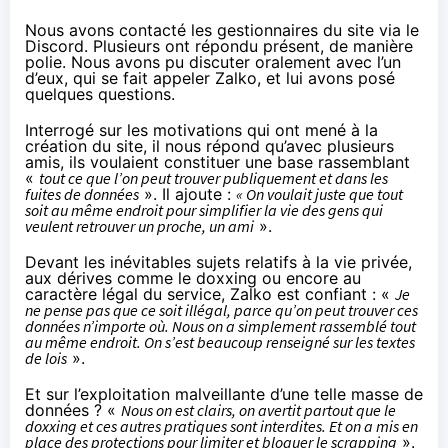
Nous avons contacté les gestionnaires du site via le
Discord. Plusieurs ont répondu présent, de manière
polie. Nous avons pu discuter oralement avec l’un
d’eux, qui se fait appeler Zalko, et lui avons posé
quelques questions.
Interrogé sur les motivations qui ont mené à la
création du site, il nous répond qu’avec plusieurs
amis, ils voulaient constituer une base rassemblant
«
tout ce que l’on peut trouver publiquement et dans les
fuites de données
». Il ajoute :
« On voulait juste que tout
soit au même endroit pour simplifier la vie des gens qui
veulent retrouver un proche, un ami
».
Devant les inévitables sujets relatifs à la vie privée,
aux dérives comme le doxxing ou encore au
caractère légal du service, Zalko est confiant : «
Je
ne pense pas que ce soit illégal, parce qu’on peut trouver ces
données n’importe où. Nous on a simplement rassemblé tout
au même endroit. On s’est beaucoup renseigné sur les textes
de lois
».
Et sur l’exploitation malveillante d’une telle masse de
données ? «
Nous on est clairs, on avertit partout que le
doxxing et ces autres pratiques sont interdites. Et on a mis en
place des protections pour limiter et bloquer le scrapping
».