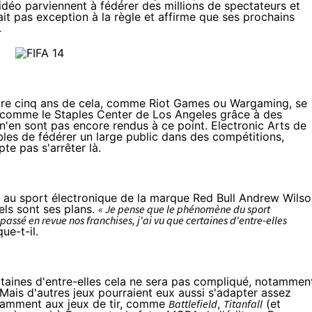
déo parviennent à fédérer des millions de spectateurs et
fait pas exception à la règle et affirme que ses prochains
.
core cinq ans de cela, comme Riot Games ou Wargaming, se
comme le Staples Center de Los Angeles
grâce à des
 n'en sont pas encore rendus à ce point. Electronic Arts de
les de fédérer un large public dans des compétitions,
pte pas s'arrêter là.
 au sport électronique
de la marque Red Bull
Andrew Wilso
uels sont ses plans.
« Je pense que le phénomène du sport
assé en revue nos franchises, j'ai vu que certaines d'entre-elles
ue-t-il.
rtaines d'entre-elles cela ne sera pas compliqué, notammen
 Mais d'autres jeux pourraient eux aussi s'adapter assez
otamment aux jeux de tir, comme
Battlefield
,
Titanfall
(et