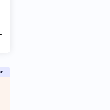
er
er