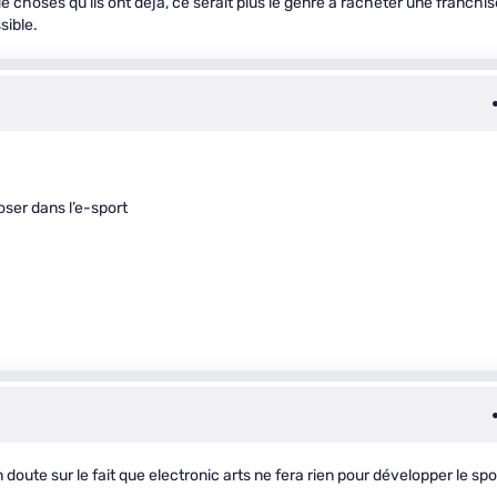
 de choses qu’ils ont déjà, ce serait plus le genre à racheter une franchis
sible.
oser dans l’e-sport
 doute sur le fait que electronic arts ne fera rien pour développer le spo