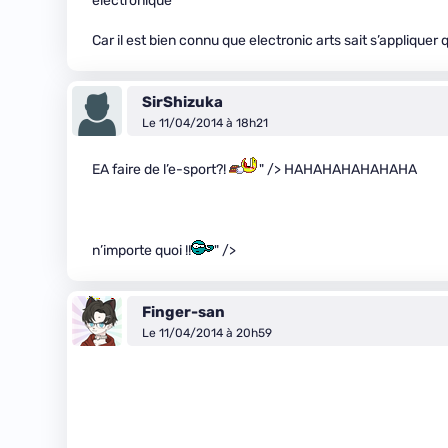
électronique
Car il est bien connu que electronic arts sait s’appliquer q
SirShizuka
Le 11/04/2014 à 18h21
EA faire de l’e-sport?!
" /> HAHAHAHAHAHAHA
n’importe quoi !!
" />
Finger-san
Le 11/04/2014 à 20h59