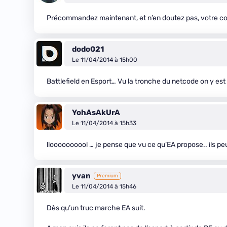
Précommandez maintenant, et n’en doutez pas, votre comp
dodo021
Le 11/04/2014 à 15h00
Battlefield en Esport… Vu la tronche du netcode on y est
YohAsAkUrA
Le 11/04/2014 à 15h33
lloooooooool … je pense que vu ce qu’EA propose.. ils p
yvan
Premium
Le 11/04/2014 à 15h46
Dès qu’un truc marche EA suit.