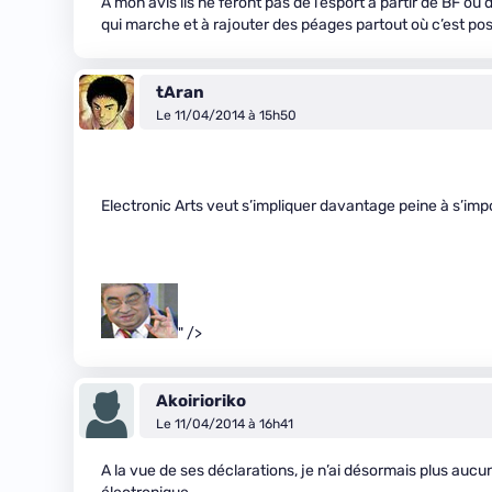
A mon avis ils ne feront pas de l’esport à partir de BF ou
qui marche et à rajouter des péages partout où c’est pos
tAran
Le 11/04/2014 à 15h50
Electronic Arts veut s’impliquer davantage peine à s’imp
" />
Akoirioriko
Le 11/04/2014 à 16h41
A la vue de ses déclarations, je n’ai désormais plus aucun