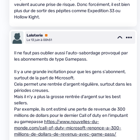
veulent aucune prise de risque. Donc forcément, il est bien
plus dur de sortir des pépites comme Expedition 33 ou
Hollow Kight.
Loloterie
Premium
Le 13 juin à 00h51
Il ne faut pas oublier aussi l'auto-sabordage provoqué par
les abonnements de type Gamepass.
Il y a une grande incitation pour que les gens s'abonnent,
surtout de la part de Microsoft.
Cela permet une rentrée d'argent régulière, surtout dans les
périodes creuses.
Mais il n'y a plus la grosse rentrée d'argent sur les best
sellers.
Par exemple, ils ont estimé une perte de revenue de 300
millions de dollars pour le dernier Call of duty en l'imputant
au gamepasse
https://www.nouvelles-du-
monde.com/call-of-duty-microsoft-renonce-a-300-
millions-de-dollars-de-revenus-avec-game-pass/