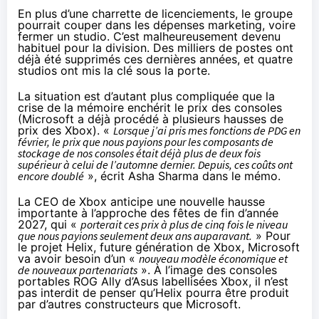
En plus d’une charrette de licenciements, le groupe
pourrait couper dans les dépenses marketing, voire
fermer un studio. C’est malheureusement devenu
habituel pour la division. Des milliers de postes ont
déjà été supprimés ces dernières années, et quatre
studios ont mis la clé sous la porte.
La situation est d’autant plus compliquée que la
crise de la mémoire enchérit le prix des consoles
(Microsoft a déjà procédé à plusieurs hausses de
prix des Xbox). «
Lorsque j’ai pris mes fonctions de PDG en
février, le prix que nous payions pour les composants de
stockage de nos consoles était déjà plus de deux fois
supérieur à celui de l’automne dernier. Depuis, ces coûts ont
encore doublé
», écrit Asha Sharma dans le mémo.
La CEO de Xbox anticipe une nouvelle hausse
importante à l’approche des fêtes de fin d’année
2027, qui «
porterait ces prix à plus de cinq fois le niveau
que nous payions seulement deux ans auparavant.
» Pour
le projet Helix, future génération de Xbox, Microsoft
va avoir besoin d’un «
nouveau modèle économique et
de nouveaux partenariats
». À l’image des consoles
portables ROG Ally d’Asus labellisées Xbox, il n’est
pas interdit de penser qu’Helix pourra être produit
par d’autres constructeurs que Microsoft.