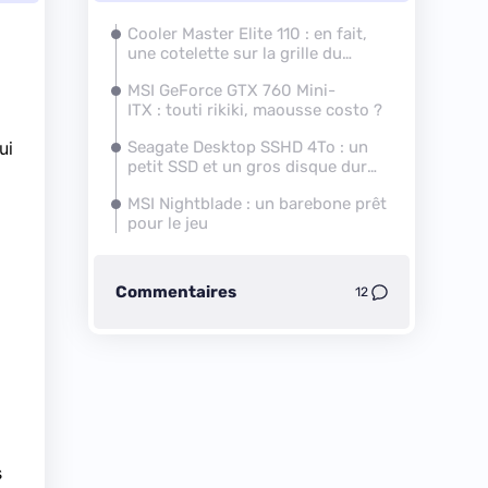
Cooler Master Elite 110 : en fait,
une cotelette sur la grille du
dessus ça doit passer
MSI GeForce
GTX 760
Mini-
ITX : touti rikiki, maousse costo ?
ui
Seagate Desktop SSHD 4To : un
petit
SSD
et un gros disque dur
dans 3,5 pouces
MSI Nightblade : un barebone prêt
pour le jeu
Commentaires
12
s