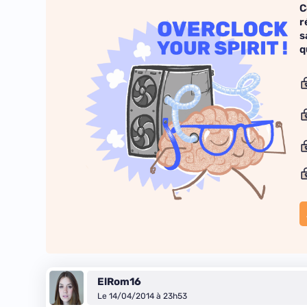
C
r
s
q
ElRom16
Le 14/04/2014 à 23h53