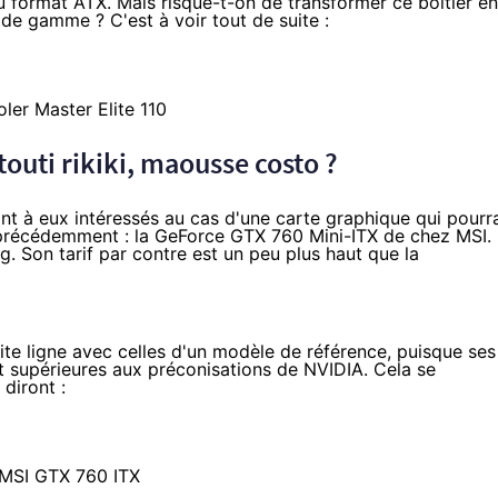
u format ATX. Mais risque-t-on de transformer ce boîtier en
de gamme ? C'est à voir tout de suite :
 touti rikiki, maousse costo ?
t à eux intéressés au cas d'une carte graphique qui pourr
 précédemment : la GeForce
GTX 760
Mini-ITX de chez MSI.
. Son tarif par contre est un peu plus haut que la
ite ligne avec celles d'un modèle de référence, puisque ses
 supérieures aux préconisations de NVIDIA. Cela se
diront :