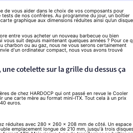
pose de vous aider dans le choix de vos composants pour
 tests de nos confrères. Au programme du jour, un boîtier
carte graphique aux dimensions réduites ainsi qu’un disque
core entre vous acheter un nouveau barbecue ou bien
ui vous suit depuis maintenant quelques années ? Pour ce q
e au charbon ou au gaz, nous ne vous serons certainement
 envie d'un ordinateur compact, nous vous avons trouvé
, une cotelette sur la grille du dessus ça
rères de chez HARDOCP qui ont passé en revue le Cooler
lir une carte mère au format mini-ITX. Tout cela à un prix
 40 euros.
ssez réduites avec 280 x 260 x 208 mm de côté. Un espace
double emplacement longue de 210 mm, jusqu'à trois disque