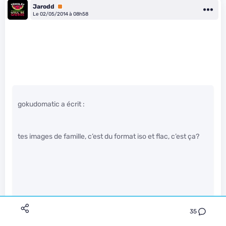
Jarodd
Premium
Le 02/05/2014 à 08h58
gokudomatic a écrit :
tes images de famille, c’est du format iso et flac, c’est ça?
En 15 ans de photos/vidéos numériques, j’en suis à 98 Go
de stockage. C’est mal, je dois me flageller en place
35
publique ?