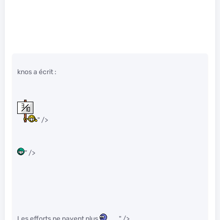
knos a écrit :
" />
" />
Les efforts ne payent plus
" />