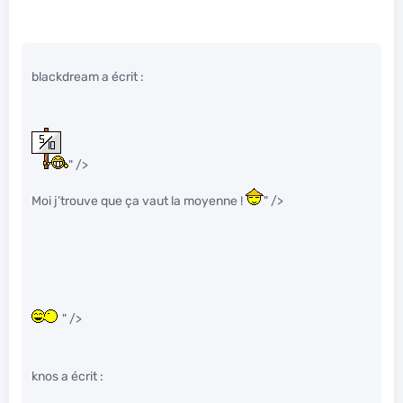
blackdream a écrit :
" />
Moi j’trouve que ça vaut la moyenne !
" />
" />
knos a écrit :