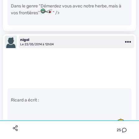
Dans le genre “Démerdez vous avec notre herbe, mais à
vos frontières”
" />
nigol
Le 22/05/2014 à 12h04
Ricard a écrit :
L’Europe c’est différent. C’est une succursale des USA.
"
/>
25