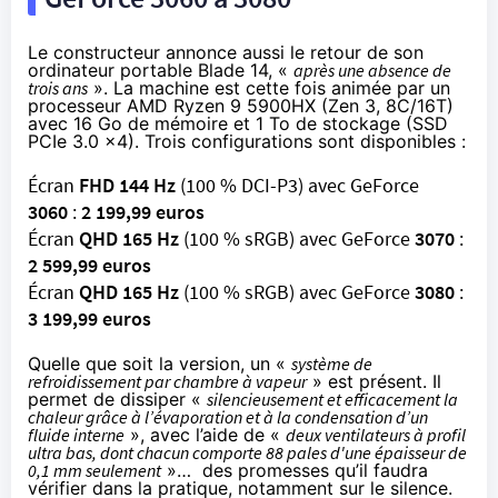
Le constructeur annonce aussi le retour de son
ordinateur portable Blade 14, «
après une absence de
trois ans
». La machine est cette fois animée par un
processeur
AMD Ryzen 9 5900HX
(Zen 3, 8C/16T)
avec 16 Go de mémoire et 1 To de stockage (SSD
PCIe 3.0 x4).
Trois configurations
sont disponibles :
Écran
FHD 144 Hz
(100 % DCI-P3) avec GeForce
3060
:
2 199,99 euros
Écran
QHD 165 Hz
(100 % sRGB) avec GeForce
3070
:
2 599,99 euros
Écran
QHD 165 Hz
(100 % sRGB) avec GeForce
3080
:
3 199,99 euros
Quelle que soit la version, un «
système de
refroidissement par chambre à vapeur
» est présent. Il
permet de dissiper «
silencieusement et efficacement la
chaleur grâce à l’évaporation et à la condensation d’un
fluide interne
», avec l’aide de «
deux ventilateurs à profil
ultra bas, dont chacun comporte 88 pales d'une épaisseur de
0,1 mm seulement
»… des promesses qu’il faudra
vérifier dans la pratique, notamment sur le silence.