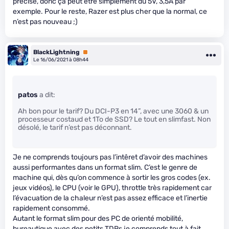
précisé, donc ça peut être simplement du 5V, 3,5A par
exemple. Pour le reste, Razer est plus cher que la normal, ce
n’est pas nouveau ;)
BlackLightning
Premium
Le 16/06/2021 à 08h44
patos
a dit:
Ah bon pour le tarif? Du DCI-P3 en 14”, avec une 3060 & un
processeur costaud et 1To de SSD? Le tout en slimfast. Non
désolé, le tarif n’est pas déconnant.
Je ne comprends toujours pas l’intêret d’avoir des machines
aussi performantes dans un format slim. C’est le genre de
machine qui, dès qu’on commence à sortir les gros codes (ex.
jeux vidéos), le CPU (voir le GPU), throttle très rapidement car
l’évacuation de la chaleur n’est pas assez efficace et l’inertie
rapidement consommé.
Autant le format slim pour des PC de orienté mobilité,
bureautique avec des petits TDPs je comprends tout à fait.