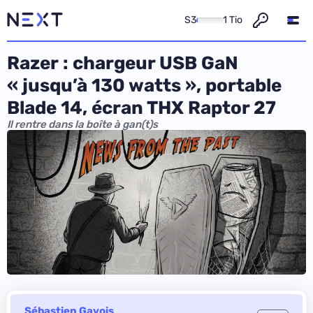
S3
1 Tio
Razer : chargeur USB GaN
« jusqu’à 130 watts », portable
Blade 14, écran THX Raptor 27
Il rentre dans la boîte à gan(t)s
Sébastien Gavois