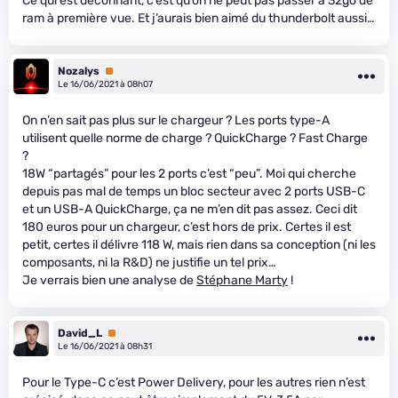
Ce qui est déconnant, c’est qu’on ne peut pas passer à 32go de
ram à première vue. Et j’aurais bien aimé du thunderbolt aussi…
Nozalys
Premium
Le 16/06/2021 à 08h07
On n’en sait pas plus sur le chargeur ? Les ports type-A
utilisent quelle norme de charge ? QuickCharge ? Fast Charge
?
18W “partagés” pour les 2 ports c’est “peu”. Moi qui cherche
depuis pas mal de temps un bloc secteur avec 2 ports USB-C
et un USB-A QuickCharge, ça ne m’en dit pas assez. Ceci dit
180 euros pour un chargeur, c’est hors de prix. Certes il est
petit, certes il délivre 118 W, mais rien dans sa conception (ni les
composants, ni la R&D) ne justifie un tel prix…
Je verrais bien une analyse de
Stéphane Marty
!
David_L
Premium
Le 16/06/2021 à 08h31
Pour le Type-C c’est Power Delivery, pour les autres rien n’est