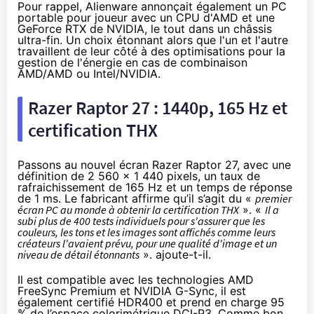
Pour rappel, Alienware annonçait également un PC
portable pour joueur avec un CPU d'AMD et une
GeForce RTX de NVIDIA, le tout dans un châssis
ultra-fin. Un choix étonnant alors que l'un et l'autre
travaillent de leur côté à des optimisations pour la
gestion de l'énergie en cas de combinaison
AMD/AMD ou Intel/NVIDIA.
Razer Raptor 27 : 1440p, 165 Hz et
certification THX
Passons au nouvel écran Razer Raptor 27, avec une
définition de 2 560 x 1 440 pixels, un taux de
rafraichissement de 165 Hz et un temps de réponse
de 1 ms. Le fabricant affirme qu’il s’agit du «
premier
écran PC au monde à obtenir la certification THX
». «
Il a
subi plus de 400 tests individuels pour s'assurer que les
couleurs, les tons et les images sont affichés comme leurs
créateurs l'avaient prévu, pour une qualité d'image et un
niveau de détail étonnants
». ajoute-t-il.
Il est compatible avec les technologies AMD
FreeSync Premium et NVIDIA G-Sync, il est
également certifié HDR400 et prend en charge 95
% de l’espace colorimétrique DCI-P3. Comme bon