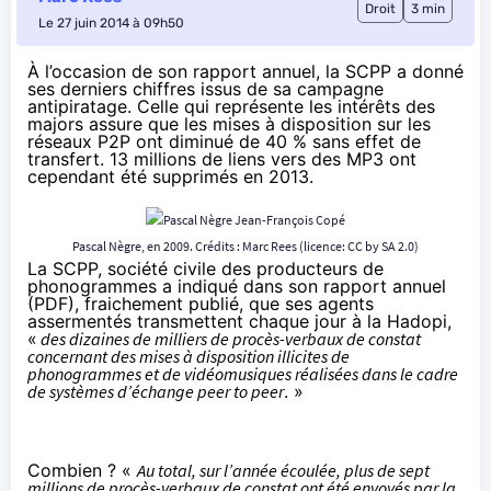
Droit
3 min
Le 27 juin 2014 à 09h50
À l’occasion de son rapport annuel, la SCPP a donné
ses derniers chiffres issus de sa campagne
antipiratage. Celle qui représente les intérêts des
majors assure que les mises à disposition sur les
réseaux P2P ont diminué de 40 % sans effet de
transfert. 13 millions de liens vers des MP3 ont
cependant été supprimés en 2013.
Pascal Nègre, en 2009. Crédits : Marc Rees (licence:
CC by SA 2.0
)
La SCPP, société civile des producteurs de
phonogrammes a indiqué dans
son rapport annuel
(PDF)
, fraichement publié, que ses agents
assermentés transmettent chaque jour à la
Hadopi
,
«
des dizaines de milliers de procès-verbaux de constat
concernant des mises à disposition illicites de
phonogrammes et de vidéomusiques réalisées dans le cadre
de systèmes d’échange peer to peer
. »
Combien ? «
Au total, sur l’année écoulée, plus de sept
millions de procès-verbaux de constat ont été envoyés par la