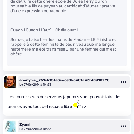
de détruire cette chère école de Jules Ferry où l’on
poussait le fils de paysan au certificat d’études : preuve
d’une expression convenable.
Ouech ! Ouech ! L’aut’ … Chéla ouat !
Sur ce, je baise bien les mains de Madame LE Ministre et
rappelle à cette féministe de bas niveau que ma langue
maternelle m’a été transmise … par une femme qui m’est
chère.
anonyme_751eb151a3e6ce065481d43bf0d18298
Le 27/06/2014 à 10h53
Les fournisseurs de serveurs japonais vont pouvoir faire des
promos avec tout cet espace libre
" />
Zyami
Le 27/06/2014 à 10h53