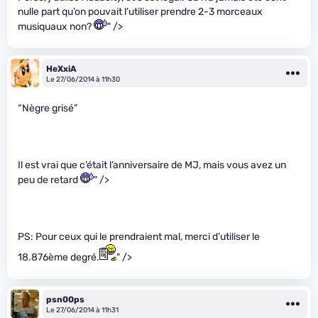
nulle part qu’on pouvait l’utiliser prendre 2-3 morceaux
musiquaux non?
" />
HeXxiA
Le 27/06/2014 à 11h30
“Nègre grisé”
Il est vrai que c’était l’anniversaire de MJ, mais vous avez un
peu de retard
" />
PS: Pour ceux qui le prendraient mal, merci d’utiliser le
18.876ème degré.
" />
psn00ps
Le 27/06/2014 à 11h31