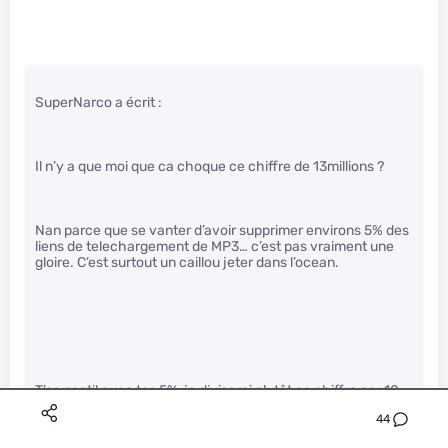
SuperNarco a écrit :
Il n’y a que moi que ca choque ce chiffre de 13millions ?
Nan parce que se vanter d’avoir supprimer environs 5% des
liens de telechargement de MP3… c’est pas vraiment une
gloire. C’est surtout un caillou jeter dans l’ocean.
T’es gentil avec tes 5%, je diviserai plutôt ce chiffre par 10.
44