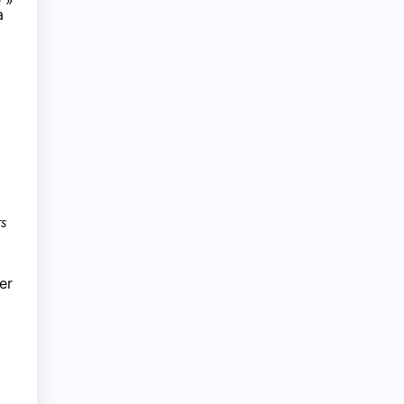
e »
a
rs
er