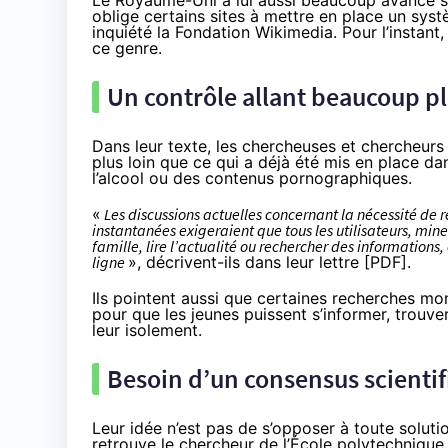
Le Royaume-Uni a lui aussi beaucoup avancé sur l
oblige certains sites à mettre en place un systè
inquiété
la Fondation Wikimedia. Pour l’instant
ce genre.
Un contrôle allant beaucoup pl
Dans leur texte, les chercheuses et chercheur
plus loin que ce qui a déjà été mis en place dan
l’alcool ou des contenus pornographiques.
«
Les discussions actuelles concernant la nécessité de 
instantanées exigeraient que tous les utilisateurs, mine
famille, lire l’actualité ou rechercher des informations,
ligne
», décrivent-ils dans leur lettre [
PDF
].
Ils pointent aussi que certaines
recherches
mont
pour que les jeunes puissent s’informer, trouv
leur isolement.
Besoin d’un consensus scientif
Leur idée n’est pas de s’opposer à toute solutio
retrouve le chercheur de l’École polytechnique, 