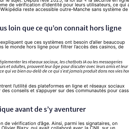
e sujet. Depuis l’été 2025, la loi sur « la sécurité en lign
me de vérification d’identité pour leurs utilisateurs, ce qui 
, Wikipédia reste accessible outre-Manche sans système de
us loin que ce qu’on connait hors ligne
s expliquent que ces systèmes ont besoin d’aller beaucoup
s le monde hors ligne pour filtrer l’accès des casinos, de
réglementer les réseaux sociaux, les chatbots IA ou les messageries
urs et adultes, prouvent leur âge pour discuter avec leurs amis et leur
 ce qui va bien au-delà de ce qui s’est jamais produit dans nos vies ho
rent l’utilité des plateformes en ligne et réseaux sociaux
er des conseils et s’appuyer sur des communautés pour cass
ique avant de s’y aventurer
n de vérification d’âge. Ainsi, parmi les signataires, on
Olivier Blazy, qui avait
collaboré
avec la CNIL sur un