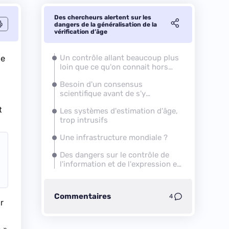
Des chercheurs alertent sur les
dangers de la généralisation de la
vérification d’âge
te
Un contrôle allant beaucoup plus
loin que ce qu'on connait hors
ligne
Besoin d'un consensus
scientifique avant de s'y
aventurer
t
Les systèmes d'estimation d'âge,
trop intrusifs
Une infrastructure mondiale ?
Des dangers sur le contrôle de
l'information et de l'expression en
ligne
Commentaires
4
r