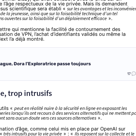
 l’âge respectueux de la vie privée. Mais ils demandent
sus scientifique sera établi «
sur les avantages et les inconvénie
 la jeunesse, ainsi que sur la faisabilité technique d’un tel
ns ouvertes sur la faisabilité d’un déploiement efficace
».
lettre qui mentionne la facilité de contournement des
isation de VPN, l’achat d’identifiants validés ou même la
xt l’a déjà montré.
blague, Dora l’Exploratrice passe toujours
17
, trop intrusifs
utils «
peut en réalité nuire à la sécurité en ligne en exposant les
ueries lorsqu’ils ont recours à des services alternatifs qui ne mettent p
ront sans aucun doute vers ces sources alternatives
».
timation d’âge, comme
celui
mis en place par OpenAI sur
 «
très intrusifs pour la vie privée
» : «
Ils reposent sur la collecte et le