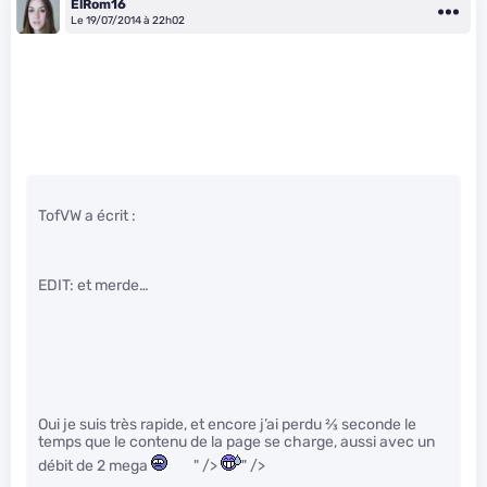
ElRom16
Le 19/07/2014 à 22h02
TofVW a écrit :
EDIT: et merde…
Oui je suis très rapide, et encore j’ai perdu
2
⁄
3
seconde le
temps que le contenu de la page se charge, aussi avec un
débit de 2 mega
" />
" />