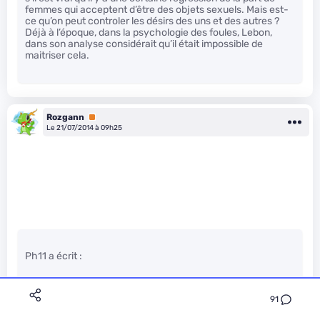
femmes qui acceptent d’être des objets sexuels. Mais est-
ce qu’on peut controler les désirs des uns et des autres ?
Déjà à l’époque, dans la psychologie des foules, Lebon,
dans son analyse considérait qu’il était impossible de
maitriser cela.
Rozgann
Premium
Le 21/07/2014 à 09h25
Ph11 a écrit :
91
Tu sais, la haine, il y en a toujours, il y en a toujours eu.
L’humanité fait avec depuis des millénaires.