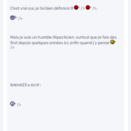
C’est vrai oui, je l’ai bien défoncé !!!
" />
" />.
" />
Mais je suis un humble INpacticien, surtout que je fais des
first depuis quelques années ici, enfin quand j’y pense
"
/>
linkin623 a écrit :
" />