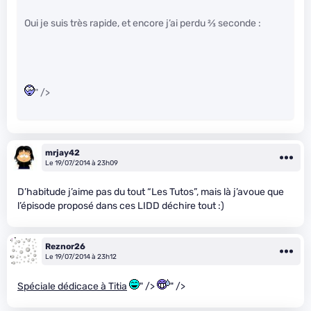
Oui je suis très rapide, et encore j’ai perdu
2
⁄
3
seconde :
" />
mrjay42
Le 19/07/2014 à 23h09
D’habitude j’aime pas du tout “Les Tutos”, mais là j’avoue que
l’épisode proposé dans ces LIDD déchire tout :)
Reznor26
Le 19/07/2014 à 23h12
Spéciale dédicace à Titia
" />
" />