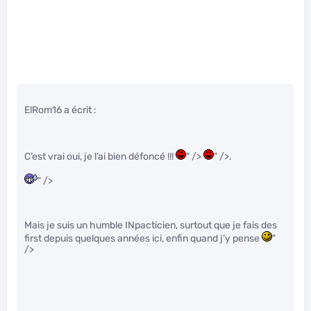
ElRom16 a écrit :
C’est vrai oui, je l’ai bien défoncé !!!
" />
" />.
" />
Mais je suis un humble INpacticien, surtout que je fais des
first depuis quelques années ici, enfin quand j’y pense
"
/>