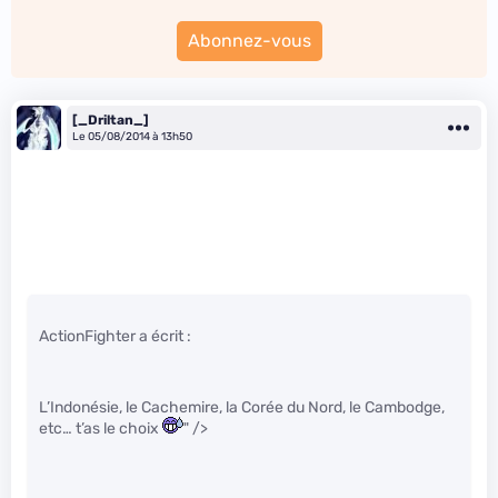
Abonnez-vous
[_Driltan_]
Le 05/08/2014 à 13h50
ActionFighter a écrit :
L’Indonésie, le Cachemire, la Corée du Nord, le Cambodge,
etc… t’as le choix
" />