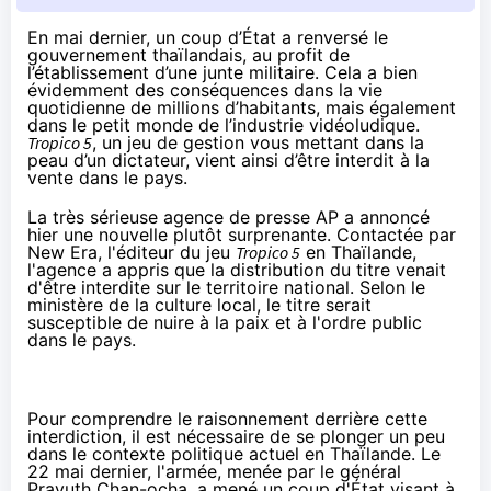
En mai dernier, un coup d’État a renversé le
gouvernement
thaïlandais
, au profit de
l’établissement d’une junte
militaire
. Cela a bien
évidemment des conséquences dans la vie
quotidienne de millions d’habitants, mais également
dans le petit monde de l’industrie vidéoludique.
Tropico 5
, un jeu de gestion vous mettant dans la
peau d’un dictateur, vient ainsi d’être interdit à la
vente dans le pays.
La très sérieuse agence de presse
AP
a annoncé
hier une nouvelle plutôt surprenante. Contactée par
New Era, l'éditeur du jeu
Tropico 5
en Thaïlande,
l'agence a appris que la distribution du titre venait
d'être interdite sur le territoire national. Selon le
ministère de la culture local, le titre serait
susceptible de nuire à la paix et à l'ordre public
dans le pays.
Pour comprendre le raisonnement derrière cette
interdiction, il est nécessaire de se plonger un peu
dans le contexte politique actuel en Thaïlande. Le
22 mai dernier, l'armée, menée par le général
Prayuth Chan-ocha, a mené un coup d'État visant à