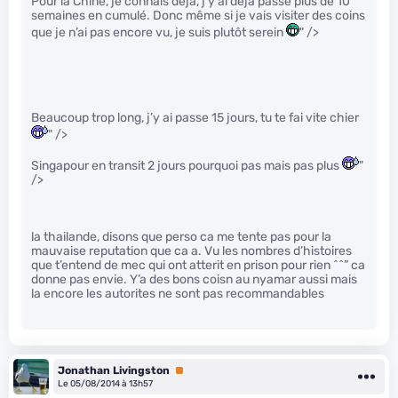
Pour la Chine, je connais déjà, j’y ai déjà passé plus de 10
semaines en cumulé. Donc même si je vais visiter des coins
que je n’ai pas encore vu, je suis plutôt serein
" />
Beaucoup trop long, j’y ai passe 15 jours, tu te fai vite chier
" />
Singapour en transit 2 jours pourquoi pas mais pas plus
"
/>
la thailande, disons que perso ca me tente pas pour la
mauvaise reputation que ca a. Vu les nombres d’histoires
que t’entend de mec qui ont atterit en prison pour rien ^^” ca
donne pas envie. Y’a des bons coisn au nyamar aussi mais
la encore les autorites ne sont pas recommandables
Jonathan Livingston
Premium
Le 05/08/2014 à 13h57