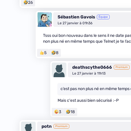
26
Sébastien Gavois
Équipe
Le 27 janvier à 01h36
Tsss oui bon nouveau dans le sens il ne date pa
non plus né en même temps que Telnet je te l’a
5
8
deathscythe0666
Premium
Le 27 janvier à 11h13
c’est pas non plus né en même temps 
Mais c'est aussi bien sécurisé :-P
3
18
potn
Premium