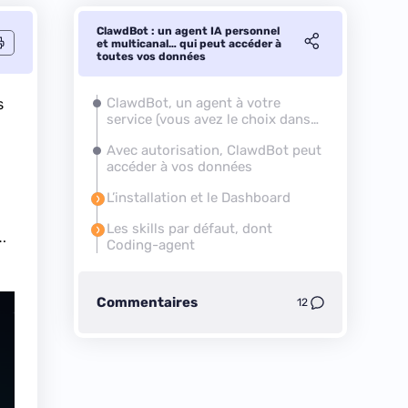
ClawdBot : un agent IA personnel
et multicanal… qui peut accéder à
toutes vos données
s
ClawdBot, un agent à votre
service (vous avez le choix dans
le modèle)
Avec autorisation, ClawdBot peut
accéder à vos données
L’installation et le Dashboard
Les skills par défaut, dont
…
Coding-agent
Commentaires
12