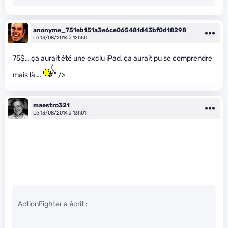
anonyme_751eb151a3e6ce065481d43bf0d18298
Le 13/08/2014 à 12h50
75$… ça aurait été une exclu iPad, ça aurait pu se comprendre
mais là….
" />
maestro321
Le 13/08/2014 à 13h01
ActionFighter a écrit :