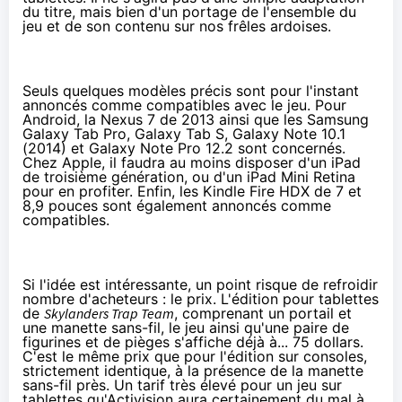
du titre, mais bien d'un portage de l'ensemble du
jeu et de son contenu sur nos frêles ardoises.
Seuls quelques modèles précis sont pour l'instant
annoncés comme compatibles avec le jeu. Pour
Android, la
Nexus 7
de 2013 ainsi que les Samsung
Galaxy Tab Pro, Galaxy Tab S, Galaxy Note 10.1
(2014) et Galaxy Note Pro 12.2 sont concernés.
Chez Apple, il faudra au moins disposer d'un iPad
de troisième génération, ou d'un iPad Mini Retina
pour en profiter. Enfin, les Kindle Fire HDX de 7 et
8,9 pouces sont également annoncés comme
compatibles.
Si l'idée est intéressante, un point risque de refroidir
nombre d'acheteurs : le prix. L'édition pour
tablettes
de
Skylanders Trap Team
, comprenant un portail et
une manette sans-fil, le jeu ainsi qu'une paire de
figurines et de pièges s'affiche déjà
à... 75 dollars
.
C'est le même prix que pour l'édition sur consoles,
strictement identique, à la présence de la manette
sans-fil près. Un tarif très élevé pour un jeu sur
tablettes
qu'Activision aura certainement du mal à