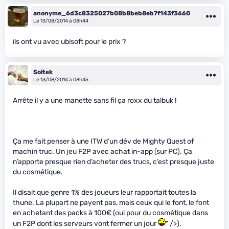
anonyme_6d3c8325027b08b8beb8eb7f143f3660
Le 13/08/2014 à 08h44
ils ont vu avec ubisoft pour le prix ?
Soltek
Le 13/08/2014 à 08h45
Arrête il y a une manette sans fil ça roxx du talbuk !
Ça me fait penser à une ITW d’un dév de Mighty Quest of
machin truc. Un jeu F2P avec achat in-app (sur PC). Ça
n’apporte presque rien d’acheter des trucs, c’est presque juste
du cosmétique.
Il disait que genre 1% des joueurs leur rapportait toutes la
thune. La plupart ne payent pas, mais ceux qui le font, le font
en achetant des packs à 100€ (oui pour du cosmétique dans
un F2P dont les serveurs vont fermer un jour
" />).