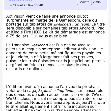
Société
2 min
Le 13 août 2014 à 08h40
Activision vient de faire une annonce plutôt
surprenante en marge de la Gamescom, celle du
portage sur tablettes de
Skylanders Trap Team
. Le titre
sera disponible sur certaines tablettes Android, iPad
et Kindle Fire HDX. Le kit de démarrage est annoncé
à 75 dollars. Oui, vous avez bien lu.
La franchise
Skylanders
est l'un des nouveaux
piliers sur lesquels se repose l'éditeur Activision.
Le
concept
de cette série, mêlant figurines physiques
et jeu vidéo, a déjà largement fait ses preuves,
puisque les trois épisodes sortis jusqu'ici ont permis
au géant américain d'encaisser
plus de deux
milliards de dollars
.
L'éditeur avait déjà annoncé l'arrivée du prochain
volet de la saga,
Skylanders Trap Team
, sur l'ensemble
des consoles de salon actuellement en vente (Wii et
Wii U
inclues), mais il ne compte pas s'arrêter en si
bon chemin. Nous avons ainsi appris aujourd'hui que
le titre allait également s'offrir une incursion sur
tablettes
. Il ne s'agira pas d'une simple adaptation