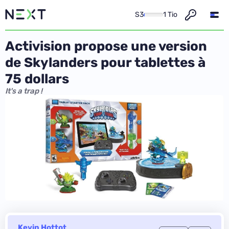
S3
1 Tio
Activision propose une version
de Skylanders pour tablettes à
75 dollars
It's a trap !
Kevin Hottot