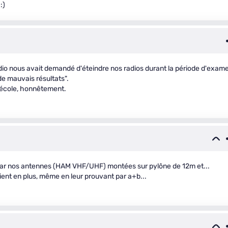
:)
radio nous avait demandé d'éteindre nos radios durant la période d'exam
 de mauvais résultats".
e école, honnêtement.
ns par nos antennes (HAM VHF/UHF) montées sur pylône de 12m et...
ient en plus, même en leur prouvant par a+b...