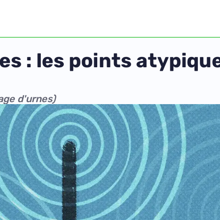
s : les points atypiqu
age d'urnes)