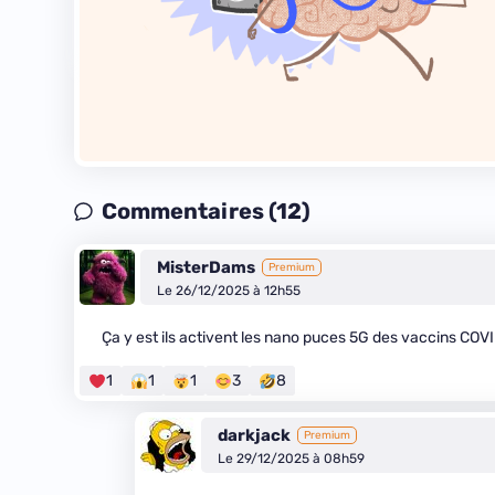
Commentaires (12)
MisterDams
Premium
Le 26/12/2025 à 12h55
Ça y est ils activent les nano puces 5G des vaccins COVI
1
1
1
3
8
darkjack
Premium
Le 29/12/2025 à 08h59