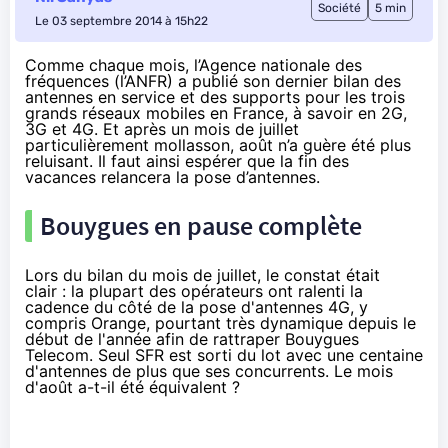
Société
5 min
Le 03 septembre 2014 à 15h22
Comme chaque mois, l’Agence nationale des
fréquences (l’ANFR) a publié son
dernier bilan des
antennes en service et des supports
pour les trois
grands réseaux mobiles en France, à savoir en 2G,
3G et 4G. Et après un mois de juillet
particulièrement mollasson, août n’a guère été plus
reluisant. Il faut ainsi espérer que la fin des
vacances relancera la pose d’antennes.
Bouygues en pause complète
Lors du bilan du mois de juillet, le constat était
clair : la plupart des opérateurs ont ralenti la
cadence du côté de la pose d'antennes
4G
, y
compris
Orange
, pourtant très dynamique depuis le
début de l'année afin de rattraper
Bouygues
Telecom
. Seul
SFR
est sorti du lot avec une centaine
d'antennes de plus que ses concurrents. Le mois
d'août a-t-il été équivalent ?