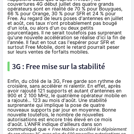
couvertures
4G
début juillet des quatre grands
opérateurs sont en réalité de 70 % pour Bouygues,
66 % pour
Orange
, 30 % pour
SFR
et 24 % pour
Free. Au regard de leurs poses d'antennes en juillet
et août, ces taux n'ont probablement pas bougé
d'un iota, ou alors d'un ou deux petits
pourcentages. Il ne serait toutefois pas surprenant
qu'une nouvelle accélération se réalise d'ici la fin de
l'année. Il faut en tout cas l'espérer pour
SFR
et
surtout
Free Mobile
, dont le retard pourrait peser
sur leurs ventes de forfaits mobiles.
3G : Free mise sur la stabilité
Enfin, du côté de la 3G, Free garde son rythme de
croisière, sans accélérer ni ralentir. En effet, après
avoir rajouté 121 supports et autant d'antennes en
900 et 2 100 MHz, le quatrième opérateur mobile en
a rajouté... 123 au mois d'août. Une stabilité
surprenante qui implique la pose de quatre
nouveaux supports par jour en moyenne. Bonne
nouvelle toutefois, le nombre de nouvelles
autorisations est encore très élevé en ce mois
d'août. L'ANFR indique d'ailleurs dans son
communiqué que «
Free Mobile
a accéléré le déploiement
de son réseau 3G, avec plus de 600 nouvelles autorisations en