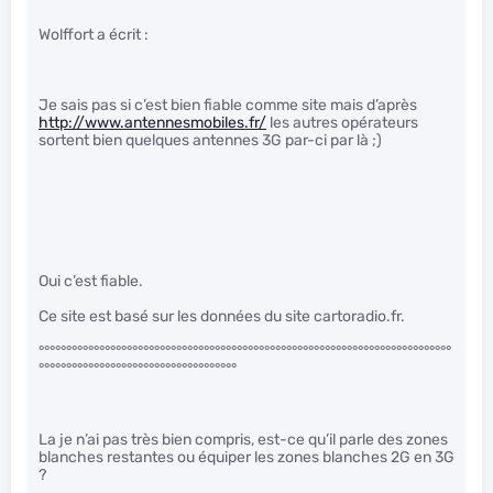
Wolffort a écrit :
Je sais pas si c’est bien fiable comme site mais d’après
http://www.antennesmobiles.fr/
les autres opérateurs
sortent bien quelques antennes 3G par-ci par là ;)
Oui c’est fiable.
Ce site est basé sur les données du site cartoradio.fr.
°°°°°°°°°°°°°°°°°°°°°°°°°°°°°°°°°°°°°°°°°°°°°°°°°°°°°°°°°°°°°°°°°°°°°°°°°°°
°°°°°°°°°°°°°°°°°°°°°°°°°°°°°°°°°°°°
La je n’ai pas très bien compris, est-ce qu’il parle des zones
blanches restantes ou équiper les zones blanches 2G en 3G
?