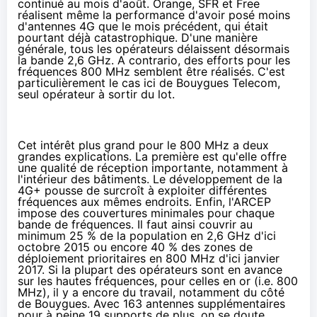
continué au mois d'août.
Orange
,
SFR
et Free
réalisent même la performance d'avoir posé moins
d'antennes
4G
que le mois précédent, qui était
pourtant déjà catastrophique. D'une manière
générale, tous les opérateurs délaissent désormais
la bande 2,6 GHz. A contrario, des efforts pour les
fréquences 800 MHz semblent être réalisés. C'est
particulièrement le cas ici de
Bouygues Telecom
,
seul opérateur à sortir du lot.
Cet intérêt plus grand pour le 800 MHz a deux
grandes explications. La première est qu'elle offre
une qualité de réception importante, notamment à
l'intérieur des bâtiments. Le développement de la
4G
+ pousse de surcroît à exploiter différentes
fréquences aux mêmes endroits. Enfin, l'ARCEP
impose des couvertures minimales pour chaque
bande de fréquences. Il faut ainsi couvrir au
minimum 25 % de la population en 2,6 GHz d'ici
octobre 2015 ou encore 40 % des zones de
déploiement prioritaires en 800 MHz d'ici janvier
2017. Si la plupart des opérateurs sont en avance
sur les hautes fréquences, pour celles en or (i.e. 800
MHz), il y a encore du travail, notamment du côté
de Bouygues. Avec 163 antennes supplémentaires
pour à peine 19 supports de plus, on se doute