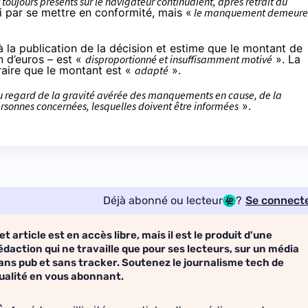
ujours présents sur le navigateur continuaient, après retrait du
i par se mettre en conformité, mais «
le manquement demeure
la publication de la décision et estime que le montant de
n d’euros – est «
disproportionné et insuffisamment motivé
». La
raire que le montant est «
adapté
».
 au regard de la gravité avérée des manquements en cause, de la
ersonnes concernées, lesquelles doivent être informées
».
Déjà abonné ou lecteur
?
Se connect
et article est en accès libre, mais il est le produit d'une
édaction qui ne travaille que pour ses lecteurs, sur un média
ans pub et sans tracker. Soutenez le journalisme tech de
ualité en vous abonnant.