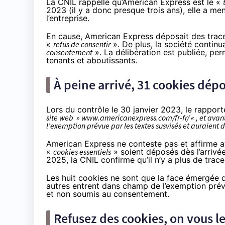
La CNIL rappelle qu’American Express est le «
2023 (il y a donc presque trois ans), elle a men
l’entreprise.
En cause, American Express déposait des trace
«
refus de consentir
». De plus, la société continu
consentement
». La
délibération est publiée
, pe
tenants et aboutissants.
À peine arrivé, 31 cookies dép
Lors du contrôle le 30 janvier 2023, le rappor
site web » www.americanexpress.com/fr-fr/ « , et avant 
l’exemption prévue par les textes susvisés et auraient 
American Express ne conteste pas et affirme av
«
cookies essentiels
» soient déposés dès l’arrivée
2025, la CNIL confirme qu’il n’y a plus de trac
Les huit cookies ne sont que la face émergée de
autres entrent
dans champ de l’exemption prévu
et non soumis au consentement.
Refusez des cookies, on vous le