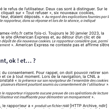
le refus de l’utilisateur. Deux cas sont à distinguer. Sur le
r cliquait sur « Tout refuser », six nouveaux cookies,
teur, étaient déposés. «
Au regard des explications fournies par 
 le rapporteur, dans sa réponse et lors de la séance, a indiqué
amex-info.fr cette fois-ci. Toujours le 30 janvier 2023, la
le site d’American Express et, au détour d’un clic et de
e dépôt de dix nouveaux cookies. Le rapporteur considère que, parmi
ntement
». American Express ne conteste pas et affirme s’êtr
nt, ok ! et… ?
it du consentement. Pour rappel, on doit pouvoir retirer son
et ce à tout moment. Lors de la navigation, la CNIL a
 constaté «
la présence sur son navigateur de l’ensemble des cookies
plusieurs étaient pourtant soumis au consentement de l’utilisateur
»
e le rapporteur n’apporte aucune preuve de ces opérations de lecture 
’utilisateur est insuffisante pour démontrer un manquement
».
, le rapporteur a «
produit un fichier HAR
[HTTP Archive, ndlr]