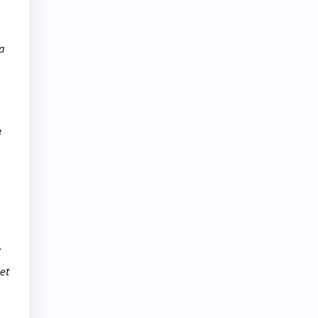
la
e
.
et