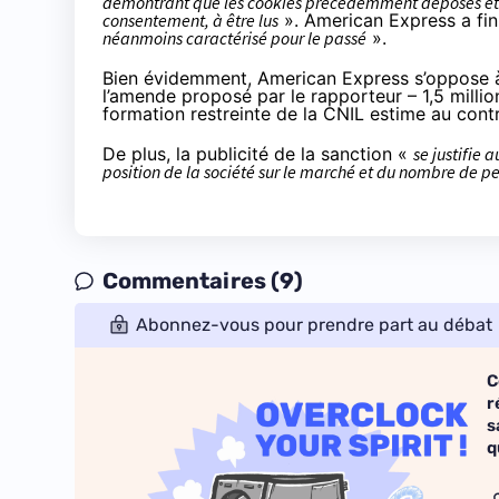
démontrant que les cookies précédemment déposés et to
consentement, à être lus
». American Express a fin
néanmoins caractérisé pour le passé
».
Bien évidemment, American Express s’oppose à 
l’amende proposé par le rapporteur – 1,5 millio
formation restreinte de la CNIL estime au cont
De plus, la publicité de la sanction «
se justifie
position de la société sur le marché et du nombre de p
Commentaires (9)
Abonnez-vous pour prendre part au débat
C
r
s
q