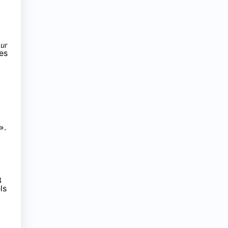
eur
es
».
3
ls