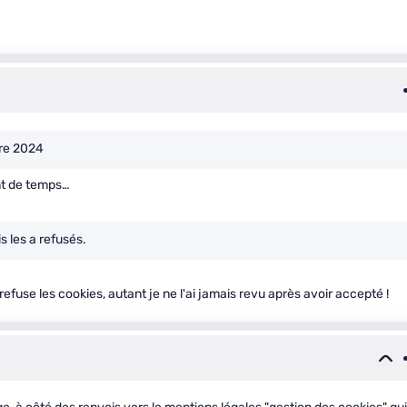
bre 2024
nt de temps…
s les a refusés.
fuse les cookies, autant je ne l'ai jamais revu après avoir accepté !