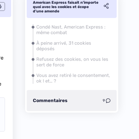
American Express faisait n’importe
quoi avec les cookies et écope
d’une amende
Condé Nast, American Express :
même combat
À peine arrivé, 31 cookies
déposés
re
Refusez des cookies, on vous les
sert de force
Vous avez retiré le consentement,
ok ! et… ?
e
Commentaires
9