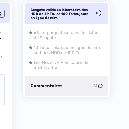
Seagate valide en laboratoire des
HDD de 69 To, les 100 To toujours
en ligne de mire
r
6,9 To par plateau dans les labos
s
de Seagate
10 To par plateau en ligne de mire,
soit des HDD de 100 To
r
Les Mozaic 4 + en cours de
qualification
Commentaires
25