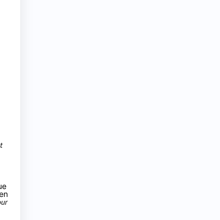
t
ue
 en
our