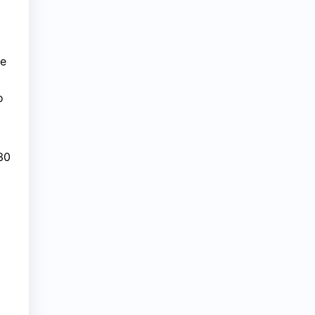
de
o
30