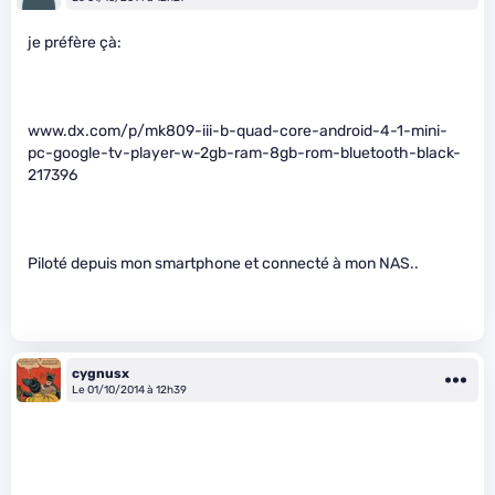
je préfère çà:
www.dx.com/p/mk809-iii-b-quad-core-android-4-1-mini-
pc-google-tv-player-w-2gb-ram-8gb-rom-bluetooth-black-
217396
Piloté depuis mon smartphone et connecté à mon NAS..
cygnusx
Le 01/10/2014 à 12h39