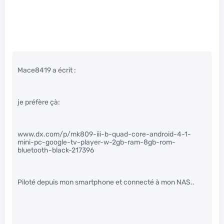
Mace8419 a écrit :
je préfère çà:
www.dx.com/p/mk809-iii-b-quad-core-android-4-1-
mini-pc-google-tv-player-w-2gb-ram-8gb-rom-
bluetooth-black-217396
Piloté depuis mon smartphone et connecté à mon NAS..