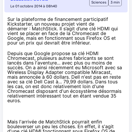
Sciences
3 min
Le 01 octobre 2014 à 08h40
Sur la plateforme de financement participatif
Kickstarter, un nouveau projet vient de
démarrer :
MatchStick
. Il s’agit d’une clé HDMI qui
vient se placer en face de la Chromecast de
Google, mais en fonctionnant sous Firefox OS et
pour un prix qui devrait être inférieur.
Depuis que Google propose sa clé HDMI
Chromecast
, plusieurs autres fabricants se sont
lancés dans l'aventure... avec plus ou moins de
succès. On a ainsi récemment eu Microsoft avec sa
Wireless Display Adapter compatible Miracast,
mais
annoncée à 60 dollars
. Dell n'est pas en reste
avec sa clé
Dell Cast
à... 79,99 dollars. Dans tous
les cas, on est donc relativement loin d'une
Chromecast
disposant d'un écosystème désormais
relativement intéressant tout en étant vendue
35
euros
.
Mais l'arrivée de MatchStick pourrait enfin
bouleverser un peu les choses. En effet, il s'agit
d'une clé HDMI fonctionnant sous
Firefox OS
de