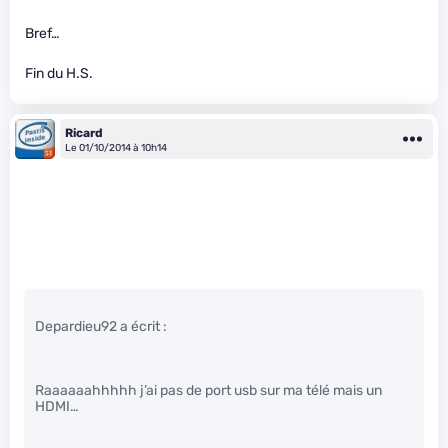
Bref…
Fin du H.S.
Ricard
Le 01/10/2014 à 10h14
Depardieu92 a écrit :
Raaaaaahhhhh j’ai pas de port usb sur ma télé mais un
HDMI…