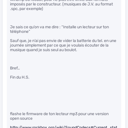
imposés par le constructeur. (musiques de J.V. au format
.spc, par exemple)
Je sais ce qu’on va me dire : “Installe un lecteur sur ton
téléphone”
Sauf que, je n’ai pas envie de vider la batterie du tel. en une
journée simplement par ce que je voulais écouter de la
musique quand je suis seul au boulot.
Bref…
Fin du H.S.
flashe le firmware de ton lecteur mp3 pour une version
open source
http://www.rockbox.org/wiki/SoundCodecs#Current_stat