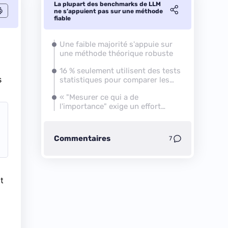
La plupart des benchmarks de LLM
ne s’appuient pas sur une méthode
fiable
Une faible majorité s'appuie sur
une méthode théorique robuste
16 % seulement utilisent des tests
s
statistiques pour comparer les
résultats
« "Mesurer ce qui a de
l'importance" exige un effort
conscient et soutenu »
Commentaires
7
t