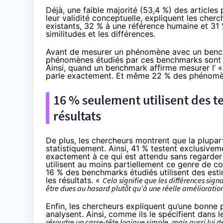
Déjà, une faible majorité (53,4 %) des articl
leur validité conceptuelle, expliquent les che
existants, 32 % à une référence humaine et 31 
similitudes et les différences.
Avant de mesurer un phénomène avec un benchma
phénomènes étudiés par ces benchmarks sont bi
Ainsi, quand un benchmark affirme mesurer l’ 
parle exactement. Et même 22 % des phénomène
16 % seulement utilisent des te
résultats
De plus, les chercheurs montrent que la plupa
statistiquement. Ainsi, 41 % testent exclusive
exactement à ce qui est attendu sans regarder 
utilisent au moins partiellement ce genre de 
16 % des benchmarks étudiés utilisent des esti
les résultats. «
Cela signifie que les différences sign
être dues au hasard plutôt qu’à une réelle amélioratio
Enfin, les chercheurs expliquent qu’une bonne 
analysent. Ainsi, comme ils le spécifient dan
résoudre un casse-tête logique simple, mais aussi lui 