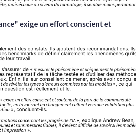
tête, mais échoue au niveau du formatage, il semble moins performa
ance" exige un effort conscient et
ulement des constats. Ils ajoutent des recommandations. Ils
es benchmarks de définir clairement les phénomènes qu’il
e leur travail.
s’assurer de «
mesurer le phénomène et uniquement le phénomèn
es représentatif de la tâche testée et d’utiliser des méthod
x. Enfin, ils leur conseillent de mener, après avoir conçu l
t de révéler les types d’erreurs commises par les modèles
», ce qui
question est réellement utile.
 » exige un effort conscient et soutenu de la part de la communauté
ptuelle, en favorisant un changement culturel vers une validation plus
ation
», concluent-ils.
mations concernant les progrès de l’IA
», explique Andrew Bean,
es et sans mesures fiables, il devient difficile de savoir si les modèl
 l’impression
».