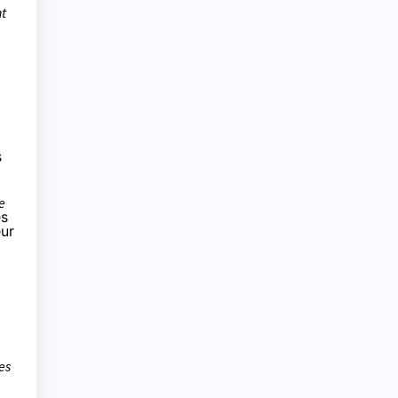
nt
s
e
es
eur
es