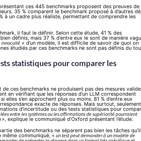
es présentant ces 445 benchmarks proposent des preuves de
rcheurs. 35 % comparent le benchmark proposé à d’autres dé
% à un cadre plus réaliste, permettant de comprendre les
rk, il faut le définir. Selon cette étude, 41 % des
en définis, mais 37 % d’entre eux le sont de manière vagu
«
innocuité
» d’un modèle, il est difficile de savoir de quoi on
s étudiés par ces benchmarks ne sont pas définis du tou
sts statistiques pour comparer les
rt de ces benchmarks ne produisent pas des mesures valide
ment en vérifiant que les réponses d’un LLM correspondent
si elles s’en approchent plus ou moins. 81 % d’entre eux
correspondance exacte de réponses. Mais surtout, seulement
mations d’incertitude ou des tests statistiques pour compa
alées entre les systèmes ou les affirmations de supériorité pourraient
n
», explique le
communiqué
d’Oxford présentant l’étude.
partie des benchmarks ne séparent pas bien les tâches qu’il
s le même communiqué, «
un test peut demander à un modèle de
demander de présenter la réponse dans un format très spécifique et