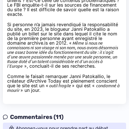
uniens ? Est-ce celle de contenus problématiques ?
Le FBI enquête-t-il sur les sources de financement
du site ? Il est difficile de savoir quelle est la raison
exacte.
Si personne n’a jamais revendiqué la responsabilité
du site, en 2023, le blogueur Janni Patokallio a
publié
un billet sur le site dans lequel il cite le nom
de la première personne ayant enregistré le
domaine archive.is en 2012. «
Même si nous ne
connaissons ni son visage ni son nom, nous avons désormais
une assez bonne idée du fonctionnement du site : il s’agit
d’une œuvre passionnée menée par une seule personne, un
Russe doté d’un talent considérable et d’un accès à
l’Europe
», concluait-il de ses recherches.
Comme le faisait remarquer Janni Patokallio, le
créateur d’Archive Today est pleinement conscient
que le site est un «
outil fragile
» qui est «
condamné à
mourir
» un jour.
Commentaires (11)
Abonnez-vous pour prendre part au débat