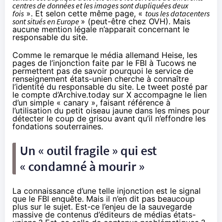
centres de données et les images sont dupliquées deux
fois
». Et selon cette même page, «
tous les datacenters
sont situés en Europe
» (
peut-être
chez OVH). Mais
aucune mention légale n’apparait concernant le
responsable du site.
Comme le remarque le média allemand
Heise
, les
pages de l’injonction faite par le FBI à Tucows ne
permettent pas de savoir pourquoi le service de
renseignement états-unien cherche à connaître
l’identité du responsable du site. Le tweet posté par
le compte d’Archive.today sur X accompagne le lien
d’un simple « canary », faisant référence à
l’utilisation du petit oiseau jaune dans les mines pour
détecter le coup de grisou avant qu’il n’effondre les
fondations souterraines.
Un « outil fragile » qui est
« condamné à mourir »
La connaissance d’une telle injonction est le signal
que le FBI enquête. Mais il n’en dit pas beaucoup
plus sur le sujet. Est-ce l’enjeu de la sauvegarde
massive de contenus d’éditeurs de médias états-