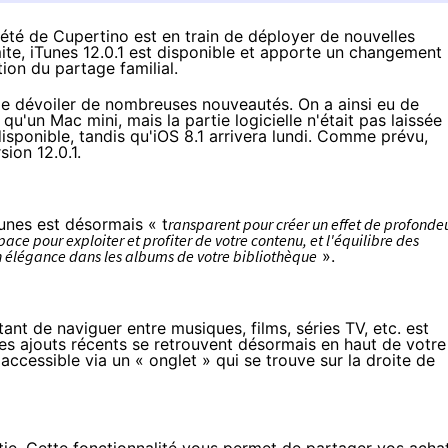
ciété de Cupertino est en train de déployer de nouvelles
ite, iTunes 12.0.1 est disponible et apporte un changement
ion du partage familial.
de dévoiler
de nombreuses nouveautés
. On a ainsi eu de
 qu'un Mac mini, mais la partie logicielle n'était pas laissée
disponible, tandis qu'
iOS 8.1
arrivera lundi. Comme prévu,
ion 12.0.1.
unes est désormais « t
ransparent pour créer un effet de profondeu
pace pour exploiter et profiter de votre contenu, et l'équilibre des
en élégance dans les albums de votre bibliothèque
».
ant de naviguer entre musiques, films, séries TV, etc. est
es ajouts récents se retrouvent désormais en haut de votre
accessible via un « onglet » qui se trouve sur la droite de