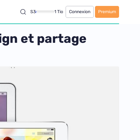
S3
1 Tio
Connexion
Premium
sign et partage