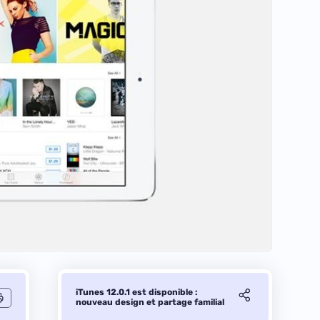
iTunes 12.0.1 est disponible :
nouveau design et partage familial