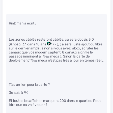
RinDman a écrit :
Les zones câblés resteront câblés, ça sera docsis 3.0
(&nbsp; 3.1 dans 10 ans
" /> ), ça sera juste ajout du fibre
sur le dernier ampli ( sinon si vous avez labox, scruter les
canaux que vos modem captent, 8 canaux signifie le
passage imminent à
100
⁄
200
mega ). Sinon la carte de
déploiement
100
⁄
200
mega n’est pas très à jour en temps réel…
T’as un lien pour la carte ?
Je suis à
30
⁄
1
Et toutes les affiches marquent 200 dans le quartier. Peut
être que ca va évoluer ?