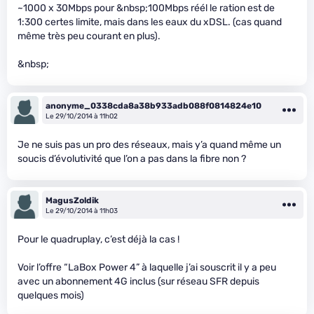
~1000 x 30Mbps pour &nbsp;100Mbps réél le ration est de
1:300 certes limite, mais dans les eaux du xDSL. (cas quand
même très peu courant en plus).
&nbsp;
anonyme_0338cda8a38b933adb088f0814824e10
Le 29/10/2014 à 11h02
Je ne suis pas un pro des réseaux, mais y’a quand même un
soucis d’évolutivité que l’on a pas dans la fibre non ?
MagusZoldik
Le 29/10/2014 à 11h03
Pour le quadruplay, c’est déjà la cas !
Voir l’offre “LaBox Power 4” à laquelle j’ai souscrit il y a peu
avec un abonnement 4G inclus (sur réseau SFR depuis
quelques mois)