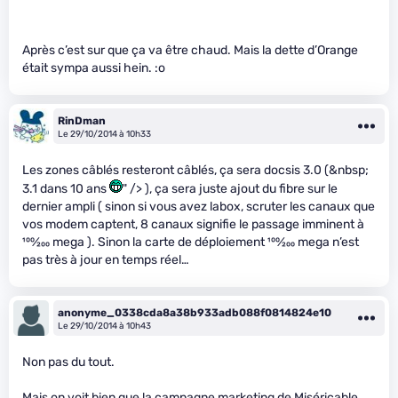
Après c’est sur que ça va être chaud. Mais la dette d’Orange
était sympa aussi hein. :o
RinDman
Le 29/10/2014 à 10h33
Les zones câblés resteront câblés, ça sera docsis 3.0 (&nbsp;
3.1 dans 10 ans
" /> ), ça sera juste ajout du fibre sur le
dernier ampli ( sinon si vous avez labox, scruter les canaux que
vos modem captent, 8 canaux signifie le passage imminent à
100
⁄
200
mega ). Sinon la carte de déploiement
100
⁄
200
mega n’est
pas très à jour en temps réel…
anonyme_0338cda8a38b933adb088f0814824e10
Le 29/10/2014 à 10h43
Non pas du tout.
Mais on voit bien que la campagne marketing de Miséricable