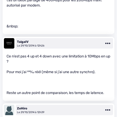
t’as un débit partagé de 400Mbps pour les 200Mbps maxi.
autorisé par modem.
&nbsp;
TaigaIV
Le 29/10/2014 à 12h26
Ce n’est pas 4 up et 4 down avec une limitation à 10Mbps en up
?
Pour moi j’ai
200
⁄
10
réél (même si j’ai une autre synchro).
Reste un autre point de comparaison, les temps de latence.
ZeHiro
Le 29/10/2014 à 12h39