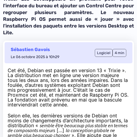
l’interface du bureau et ajouter un Control Centre pour
regrouper plusieurs paramètres. Le nouveau
Raspberry Pi OS permet aussi de « jouer » avec
l’installation des paquets entre les versions Desktop et
Lite.
Sébastien Gavois
Logiciel
4 min
Le 06 octobre 2025 à 10h29
Cet été, Debian est passée en
version 13 « Trixie »
.
La distribution met en ligne une version majeure
tous les deux ans, lors des années impaires. Dans la
foulée, d’autres systèmes exploitant Debian sont
mis progressivement à jour. C’était le cas de
Proxmox cet été, et maintenant de Raspberry Pi OS.
La fondation avait prévenu en mai que
la bascule
interviendrait cette année
.
Selon elle
, les dernières versions de Debian ont
moins de changements d’architecture importants, la
distribution «
semble être beaucoup plus stable en termes
de composants majeurs
[…]
la conception globale ne
semble plus beaucoup changer
». Elle ajoute que le