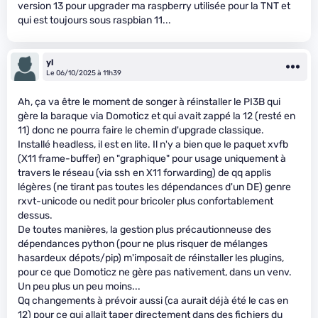
version 13 pour upgrader ma raspberry utilisée pour la TNT et
qui est toujours sous raspbian 11...
yl
Le 06/10/2025 à 11h39
Ah, ça va être le moment de songer à réinstaller le PI3B qui
gère la baraque via Domoticz et qui avait zappé la 12 (resté en
11) donc ne pourra faire le chemin d'upgrade classique.
Installé headless, il est en lite. Il n'y a bien que le paquet xvfb
(X11 frame-buffer) en "graphique" pour usage uniquement à
travers le réseau (via ssh en X11 forwarding) de qq applis
légères (ne tirant pas toutes les dépendances d'un DE) genre
rxvt-unicode ou nedit pour bricoler plus confortablement
dessus.
De toutes manières, la gestion plus précautionneuse des
dépendances python (pour ne plus risquer de mélanges
hasardeux dépots/pip) m'imposait de réinstaller les plugins,
pour ce que Domoticz ne gère pas nativement, dans un venv.
Un peu plus un peu moins...
Qq changements à prévoir aussi (ca aurait déjà été le cas en
12) pour ce qui allait taper directement dans des fichiers du