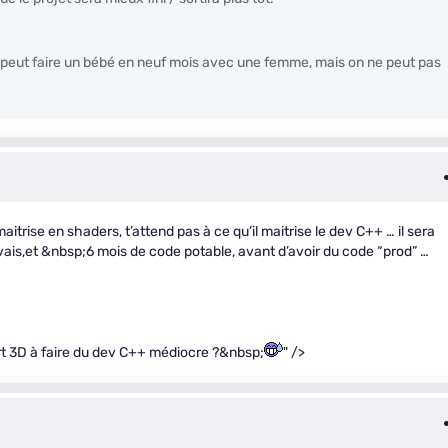
On peut faire un bébé en neuf mois avec une femme, mais on ne peut pas
aitrise en shaders, t’attend pas à ce qu’il maitrise le dev C++ … il sera
uvais,et &nbsp;6 mois de code potable, avant d’avoir du code “prod” …
rt 3D à faire du dev C++ médiocre ?&nbsp;
" />