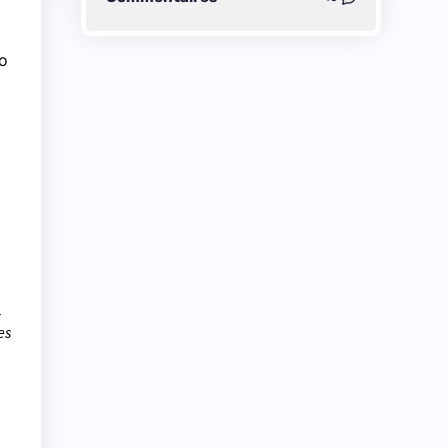
io
es