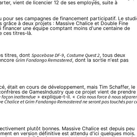
rter, vient de licencier 12 de ses employés, suite à
nnu pour ses campagnes de
financement participatif
. Le stud
rs grâce à deux projets :
Massive Chalice
et
Double Fine
i financer une équipe comptant moins d'une centaine de
 ces titres-là.
s titres, dont
Spacebase DF-9
,
Costume Quest 2
, tous deux
 encore
Grim Fandango Remastered
, dont la sortie n'est pas
cé, était en cours de développement, mais Tim Schaffer, le
confrères de
GamesIndustry
que ce projet vient de prendre
e façon inattendue
» explique-t-il. «
Cela nous force à nous séparer
ive Chalice et Grim Fandango Remastered ne seront pas touchés par c
fectivement plutôt bonnes. Massive Chalice est depuis peu
ment en version définitive est attendu d'ici quelques mois.