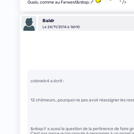
Ouais, comme au Farwest&nbsp;
" />
Baldr
Le 24/11/2014 à 16h10
colonelc4 a écrit :
12 chômeurs…pourquoi ne pas avoir réassigner les resso
&nbsp;Y a aussi la question de la pertinence de faire g
C’est pas parce qu’on rajoute 6 personnes à un projet que